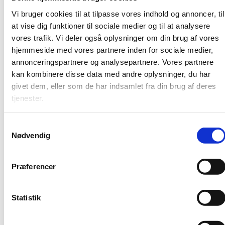
Publikationsår: 2024
Vi bruger cookies til at tilpasse vores indhold og annoncer, til
Sideantal: 30
at vise dig funktioner til sociale medier og til at analysere
Pris: Gratis (pdf)
vores trafik. Vi deler også oplysninger om din brug af vores
hjemmeside med vores partnere inden for sociale medier,
annonceringspartnere og analysepartnere. Vores partnere
kan kombinere disse data med andre oplysninger, du har
Uddannelses- og forskningsministeren afgiver hvert år
en beretning til Folketinget om vurdering og
givet dem, eller som de har indsamlet fra din brug af deres
anerkendelse
tjenester.
af udenlandske uddannelseskvalifikationer m.v.
Beretningen viser tal og tendenser for:
S
Nødvendig
a
Vurdering af udenlandske uddannelser
m
Kvalifikationsnævnets behandling af klagesager
t
om merit m.v.
Præferencer
y
Autorisation m.v. inden for lovregulerede erhverv.
k
Nøgletal og tidligere beretninger kan findes her:
k
Statistik
e
Beretninger og statistik om anerkendelse af
v
kvalifikationer fra udlandet