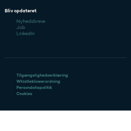
Bliv opdateret
Nyhedsbreve
Job
LinkedIn
Tilgængelighedserklæring
Whistleblowerordning
Persondatapolitik
Cookies