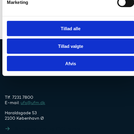
Marketing
a
l
Hent publikation (.pdf)
g
Tillad alle
Tillad valgte
Uddannelses- og Forskningsstyrelsen
Afvis
Tlf. 7231 7800
E-mail:
ufs@ufm.dk
Haraldsgade 53
2100 København Ø
Styrelsens EAN- og CVR-numre