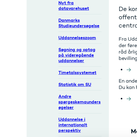
Nyt fra
De kon
datavarehuset
offent
Danmarks
centra
Studieundersøgelse
Uddannelseszoom
Fra Udd
der før
Søgning og optag
råd årli
på videregående
bevillin
uddannelser
Timetalssystemet
En anden
Statistik om SU
Du kan 
Andre
spørgeskemaunders
øgelser
Uddannelse i
internationalt
M
perspektiv