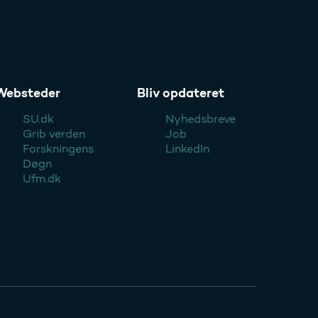
Websteder
Bliv opdateret
SU.dk
Nyhedsbreve
Grib verden
Job
Forskningens
LinkedIn
Døgn
Ufm.dk