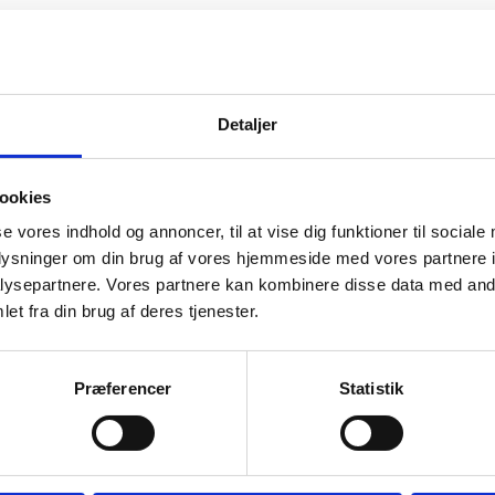
efkonsulent
mail:
mvo@ufm.dk
lefon:
72318218
Detaljer
ookies
se vores indhold og annoncer, til at vise dig funktioner til sociale
oplysninger om din brug af vores hjemmeside med vores partnere i
ysepartnere. Vores partnere kan kombinere disse data med andr
et fra din brug af deres tjenester.
Præferencer
Statistik