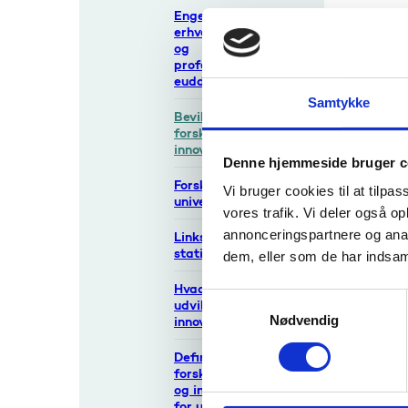
Ch
Engelsksprogede
erhvervsakademi-
E-
og
professionsbachelor
Te
euddannelser
Samtykke
Bevillinger til
forskning og
innovation
Denne hjemmeside bruger c
Forskere ved
Vi bruger cookies til at tilpas
universiteterne
vores trafik. Vi deler også 
annonceringspartnere og anal
Links til ekstern
statistik
dem, eller som de har indsaml
Hvad er forskning,
S
udvikling og
Nødvendig
a
innovation?
m
Definition af
t
forskning, udvikling
y
og innovation inden
for udvalgte