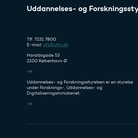
Uddannelses- og Forskningssty
Tlf. 7231 7800
E-mail:
ufs@ufm.dk
Haraldsgade 53
2100 København Ø
Styrelsens EAN- og CVR-numre
Uddannelses- og Forskningsstyrelsen er en styrelse
under Forsknings-, Uddannelses- og
Digitaliseringsministeriet:
Ufm.dk