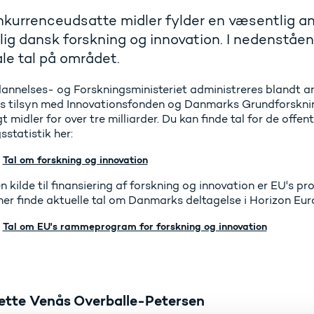
kurrenceudsatte midler fylder en væsentlig and
lig dansk forskning og innovation. I nedenståe
le tal på området.
annelses- og Forskningsministeriet administreres blandt 
es tilsyn med Innovationsfonden og Danmarks Grundforsknin
gt midler for over tre milliarder. Du kan finde tal for de offe
gsstatistik her:
Tal om forskning og innovation
 kilde til finansiering af forskning og innovation er EU's p
her finde aktuelle tal om Danmarks deltagelse i Horizon Eu
Tal om EU's rammeprogram for forskning og innovation
ette Venås Overballe-Petersen