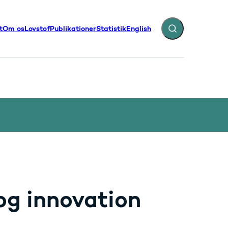
t
Om os
Lovstof
Publikationer
Statistik
English
Fold søgefelt ud
illinger - Flere links
 og innovation