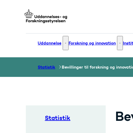
Gå til forsiden
Uddannelse
Forskning og innovation
Insti
Uddannelse - Flere links
Forsknin
Statistik
Bevillinger til forskning og innovati
Bev
Statistik