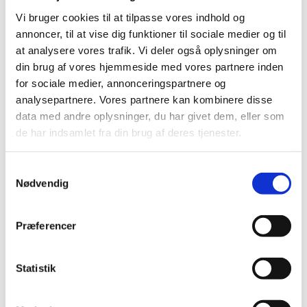
dækkes af spørgsmål i Uddannelseszoom og
Vi bruger cookies til at tilpasse vores indhold og
Læringsbarometer, og hvad som bør uddybes.
annoncer, til at vise dig funktioner til sociale medier og til
Marts: DCUM udvikler på baggrund af
at analysere vores trafik. Vi deler også oplysninger om
institutionernes bidrag på workshoppen først
din brug af vores hjemmeside med vores partnere inden
udkast til undervisningsmiljømodul.
for sociale medier, annonceringspartnere og
April: Første udkast sendes i høring blandt
analysepartnere. Vores partnere kan kombinere disse
institutionerne.
data med andre oplysninger, du har givet dem, eller som
Maj: Høringsudkastet revideres på baggrund af
de har indsamlet fra din brug af deres tjenester.
indkomne høringssvar og pilottestes.
Juni: På baggrund af pilottestens svar udarbejdes
den endelige version af undervisningsmiljømodulet
S
Nødvendig
a
DCUM har lavet lavet en samlet opstilling og
m
vejledning til, hvorledes relevante spørgsmål fra
t
henholdsvis Uddannelseszoom, Læringsbarometer, de
Præferencer
y
supplerende trivselsspørgsmål og det hertil udviklede
undervisningsmiljømodul på tilstrækkelig vis
k
kortlægger undervisningsmiljøet.
k
Statistik
e
Vejledning i kortlægning af undervisningsmiljø (pdf)
v