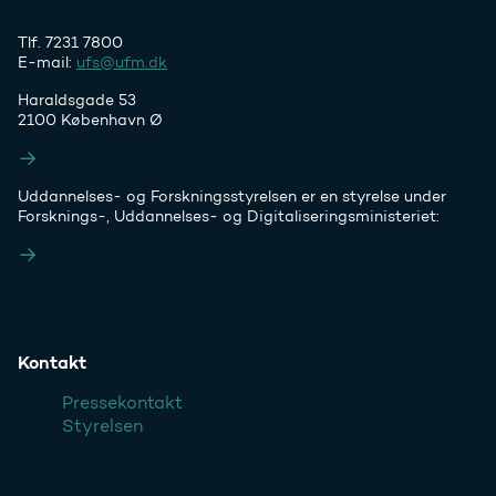
Tlf. 7231 7800
E-mail:
ufs@ufm.dk
Haraldsgade 53
2100 København Ø
Styrelsens EAN- og CVR-numre
Uddannelses- og Forskningsstyrelsen er en styrelse under
Forsknings-, Uddannelses- og Digitaliseringsministeriet:
Ufm.dk
Kontakt
Pressekontakt
Styrelsen