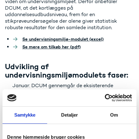
viden om undervisningsmiljøet. Derfor anbefaler
DCUM, at det kortlægges på
uddannelsesudbudsniveau, frem for en
stikprøveundersøgelse der alene giver statistisk
robuste resultater for den samlede institution.
Se undervisningsmiljø-modulet (excel)
Se mere om tilkøb her (pdf)
Udvikling af
undervisningsmiljømodulets faser:
Januar: DCUM gennemgår de eksisterende
spørgsmål i Læringsbarometeret og
Uddannelseszoom. Her fastlægges det, hvilke der
er relevante i forbindelse med kortlægning af
undervisningsmiljøet.
Samtykke
Detaljer
Om
Februar: Alle institutioner inviteres til en
undervisningsmiljø-workshop. Her forelægges det
teoretiske fundament for
Denne hjemmeside bruger cookies
undervisningsmiljømålingen, samt hvad der allerede