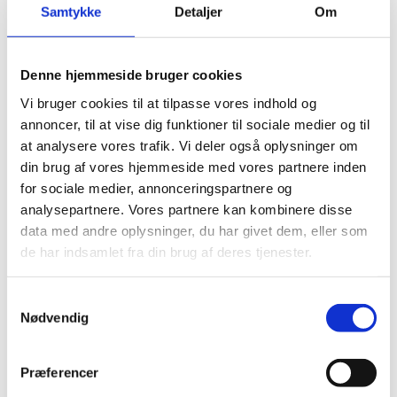
Samtykke
Detaljer
Om
Institutionernes individuelle udvikling
Institutionernes niveau i udgangsmålingen
Fokuseret dialog med institutioner, som ikke står til
Denne hjemmeside bruger cookies
at få videreført hele grundtilskuddet
Vi bruger cookies til at tilpasse vores indhold og
Det er især den enkelte institutions individuelle
annoncer, til at vise dig funktioner til sociale medier og til
udvikling fra udgangsmålingen (2021) og frem mod
at analysere vores trafik. Vi deler også oplysninger om
den seneste måling (2025), som kan få betydning for
din brug af vores hjemmeside med vores partnere inden
deres bevillinger.
for sociale medier, annonceringspartnere og
I nedenstående dokumenter kan du læse nærmere om
analysepartnere. Vores partnere kan kombinere disse
koblingen og de bagvedliggende analyser
data med andre oplysninger, du har givet dem, eller som
de har indsamlet fra din brug af deres tjenester.
Uddybende beskrivelse af koblingen (pdf)
Eksempler på kobling (pdf)
Læs om beregningen af usikkerhedsmarginer (pdf)
S
Nødvendig
Læs om validering af indikatorerne
a
Læs om bevillingssystemet for de videregående
m
uddannelser
t
Præferencer
y