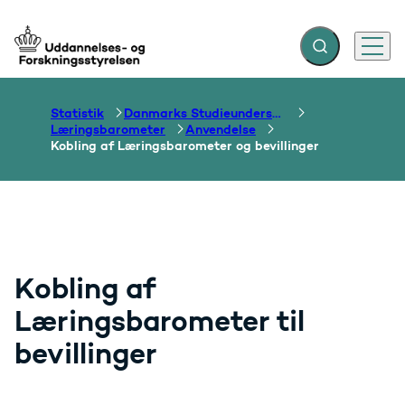
Fold søgefelt ud
Menu
Gå til forsiden
Statistik
Danmarks Studieundersøgelse
Læringsbarometer
Anvendelse
Kobling af Læringsbarometer og bevillinger
Kobling af
Læringsbarometer til
bevillinger