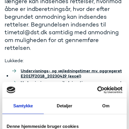
længere kan indsendes rettelser, hvorimod
åbne er indberetningsår, hvor der efter
begrundet anmodning kan indsendes
rettelser. Begrundelsen indsendes til
timetal@dst.dk samtidig med anmodning
om muligheden for at gennemføre
rettelsen.
Lukkede:
Undervisnings- og vejledningstimer mv. aggregeret
E2017F2018_20230419 (excel)
Undervisnings- og vejledningstimer mv. aggregeret
E2018F2019_20230419 (excel)
Undervisnings- og vejledningstimer mv. aggregeret
E2019F2020_20230608 (excel)
Samtykke
Detaljer
Om
Undervisnings- og vejledningstimer mv. aggregeret
E2020F2021_20230608 (excel)
Denne hjemmeside bruger cookies
Undervisnings- og vejledningstimer mv. aggregeret