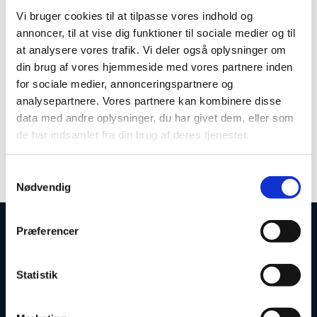
E2021F2022_20240606 (excel)
Vi bruger cookies til at tilpasse vores indhold og
annoncer, til at vise dig funktioner til sociale medier og til
Undervisnings- og vejledningstimer mv. aggregeret
E2022F2023_20250611 (excel)
at analysere vores trafik. Vi deler også oplysninger om
din brug af vores hjemmeside med vores partnere inden
Undervisnings- og vejledningstimer mv. aggregeret
for sociale medier, annonceringspartnere og
E2023F2024_20260608 (excel)
analysepartnere. Vores partnere kan kombinere disse
Åbne:
data med andre oplysninger, du har givet dem, eller som
de har indsamlet fra din brug af deres tjenester.
Undervisnings- og vejledningstimer mv. aggregeret
E2024F2025_20260608 (excel)
S
Nødvendig
a
m
t
Præferencer
y
Uddannelses- og Forskningsstyrelsen
k
k
Statistik
e
v