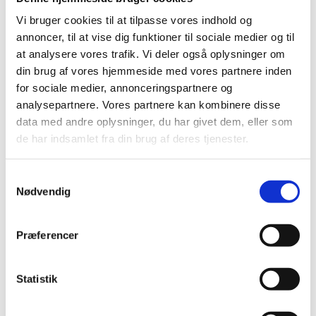
Vi bruger cookies til at tilpasse vores indhold og
annoncer, til at vise dig funktioner til sociale medier og til
at analysere vores trafik. Vi deler også oplysninger om
1. Indsamling af person og
kontaktoplysninger
din brug af vores hjemmeside med vores partnere inden
for sociale medier, annonceringspartnere og
analysepartnere. Vores partnere kan kombinere disse
2. Dataansvarlig
data med andre oplysninger, du har givet dem, eller som
de har indsamlet fra din brug af deres tjenester.
3. Kontaktoplysninger til
databeskyttelsesrådgiver
S
Nødvendig
4. Formål og retsgrundlag
a
m
t
5. Kategorier af personoplysninger
Præferencer
y
k
6. Hvor kommer personoplysningerne fra?
k
Statistik
e
7. Videregivelse af dine personoplysninger
v