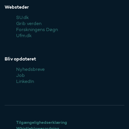
Websteder
SU.dk
Grib verden
Forskningens Døgn
Ufm.dk
Bliv opdateret
Nyhedsbreve
Job
LinkedIn
Tilgængelighedserklæring
Whistleblowerordning