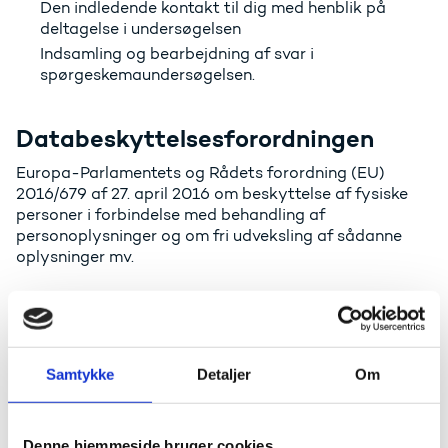
Den indledende kontakt til dig med henblik på
deltagelse i undersøgelsen
Indsamling og bearbejdning af svar i
spørgeskemaundersøgelsen.
Databeskyttelsesforordningen
Europa-Parlamentets og Rådets forordning (EU)
2016/679 af 27. april 2016 om beskyttelse af fysiske
personer i forbindelse med behandling af
personoplysninger og om fri udveksling af sådanne
oplysninger mv.
Databeskyttelsesloven
Lov nr. 502 af 23. maj 2018 om supplerende
Samtykke
Detaljer
Om
bestemmelser til forordning om beskyttelse af fysiske
personer i forbindelse med behandling af
personoplysninger og om fri udveksling af sådanne
oplysninger (databeskyttelsesloven).
Denne hjemmeside bruger cookies