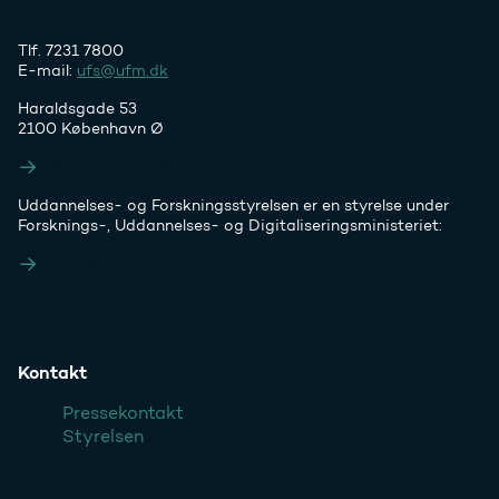
Tlf. 7231 7800
E-mail:
ufs@ufm.dk
Haraldsgade 53
2100 København Ø
Styrelsens EAN- og CVR-numre
Uddannelses- og Forskningsstyrelsen er en styrelse under
Forsknings-, Uddannelses- og Digitaliseringsministeriet:
Ufm.dk
Kontakt
Pressekontakt
Styrelsen