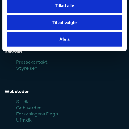
Tillad alle
Uddannelses- og Forskningsstyrelsen er en styrelse under
Forsknings-, Uddannelses- og Digitaliseringsministeriet:
Tillad valgte
Ufm.dk
Afvis
Kontakt
Pressekontakt
Styrelsen
Websteder
SU.dk
Grib verden
Forskningens Døgn
Ufm.dk