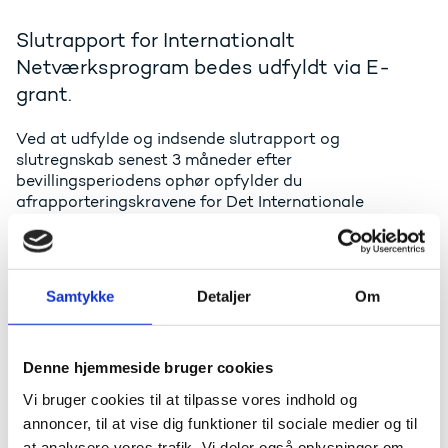
Slutrapport for Internationalt
Netværksprogram bedes udfyldt via E-
grant.
Ved at udfylde og indsende slutrapport og
slutregnskab senest 3 måneder efter
bevillingsperiodens ophør opfylder du
afrapporteringskravene for Det Internationale
Netværksprogram.
Slutrapporten danner baggrund for Det Internationale
Netværksprograms årlige evaluering. Spørgsmålene
Samtykke
Detaljer
Om
drejer sig om partnere, aktiviteter, resultater og tilskud
i forbindelse med dit projekt.
Du tilgår skabelonen for slutrapporten fra din
Denne hjemmeside bruger cookies
bevillingssag på e-grant-portalen.
Vi bruger cookies til at tilpasse vores indhold og
Al korrespondance vedrørende din bevilling, herunder
annoncer, til at vise dig funktioner til sociale medier og til
regnskab og anmodning om forlængelse af
at analysere vores trafik. Vi deler også oplysninger om