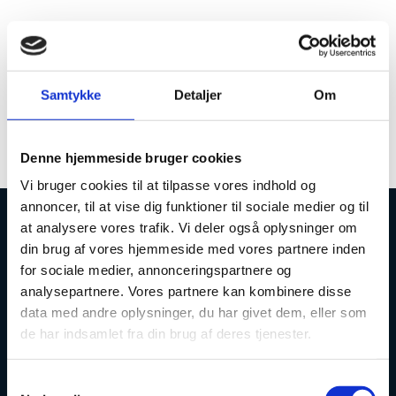
Skema til aflæggelse af slutregnskab for
bevillinger fra Internationalt
Netværksprogram.
Samtykke
Detaljer
Om
INP regnskabsskema
Denne hjemmeside bruger cookies
Vi bruger cookies til at tilpasse vores indhold og
annoncer, til at vise dig funktioner til sociale medier og til
at analysere vores trafik. Vi deler også oplysninger om
Uddannelses- og Forskningsstyrelsen
din brug af vores hjemmeside med vores partnere inden
for sociale medier, annonceringspartnere og
analysepartnere. Vores partnere kan kombinere disse
data med andre oplysninger, du har givet dem, eller som
de har indsamlet fra din brug af deres tjenester.
Tlf. 7231 7800
E-mail:
ufs@ufm.dk
S