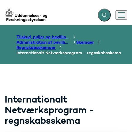
Fold søgefelt ud
Menu
Gå til forsiden
Tilskud, puljer og bevillinger
Administration af bevillinger
Skemaer
Regnskabsskemaer
Internationalt Netværksprogram - regnskabsskema
Internationalt
Netværksprogram -
regnskabsskema