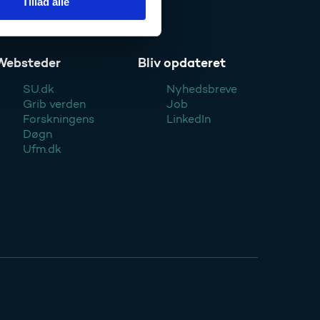
Tillad alle
Websteder
Bliv opdateret
SU.dk
Nyhedsbreve
Grib verden
Job
Forskningens
LinkedIn
Døgn
Ufm.dk