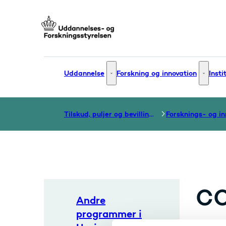
Gå til forsiden
Uddannelse
Forskning og innovation
Insti
Uddannelse - Flere links
Forsknin
Tilskud, puljer og bevillinger
C
Andre
programmer i