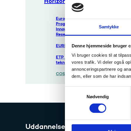
Horizon Europe
Vil du
European Metrology
Programme for
Samtykke
Innovation and
Research (EMPIR)
EUREKA
Denne hjemmeside bruger c
Læs 
Vi bruger cookies til at tilpas
ETP - Europæiske
vores trafik. Vi deler også 
teknologiplatforme
annonceringspartnere og anal
COST
dem, eller som de har indsaml
S
Nødvendig
a
m
t
y
Uddannelses- og Forskningssty
k