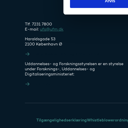
Afvis
k
e
v
a
Tlf. 7231 7800
l
E-mail:
ufs@ufm.dk
g
Haraldsgade 53
2100 København Ø
Styrelsens EAN- og CVR-numre
Uddannelses- og Forskningsstyrelsen er en styrelse
under Forsknings-, Uddannelses- og
Digitaliseringsministeriet:
Ufm.dk
Tilgængelighedserklæring
Whistleblowerordnin