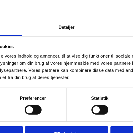
 vide mere om COST, kan du orientere dig på ne
Detaljer
ookies
mere på vores side dedikeret til COST:
se vores indhold og annoncer, til at vise dig funktioner til sociale
Gå til siden om COST
oplysninger om din brug af vores hjemmeside med vores partnere i
ysepartnere. Vores partnere kan kombinere disse data med andr
et fra din brug af deres tjenester.
Præferencer
Statistik
relsen