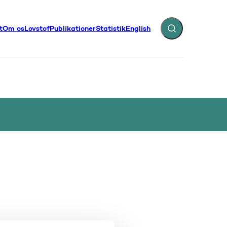
t
Om os
Lovstof
Publikationer
Statistik
English
Fold søgefelt ud
illinger - Flere links