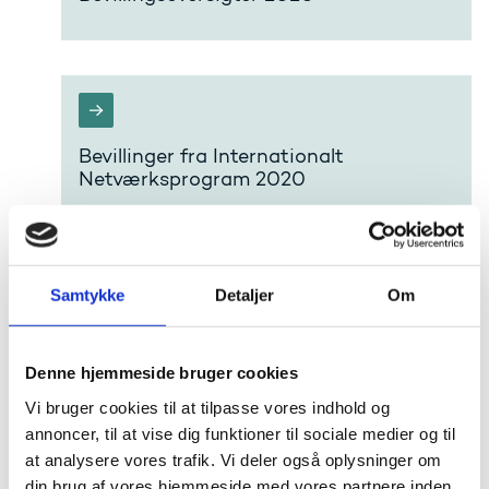
Bevillinger fra Internationalt
Netværksprogram 2020
Bevillinger til det 12. opslag af Uddannelses- og
Forskningsstyrelsens Internationalt
Netværksprogram er nu blevet uddelt. Der er i alt
givet ca. 13,3 mio. kr. til 53 ansøgninger.
Samtykke
Detaljer
Om
Bevillingerne anvendes i 2021-2022.
Denne hjemmeside bruger cookies
Vi bruger cookies til at tilpasse vores indhold og
annoncer, til at vise dig funktioner til sociale medier og til
Pulje til Forskningsinfrastruktur 2020
at analysere vores trafik. Vi deler også oplysninger om
din brug af vores hjemmeside med vores partnere inden