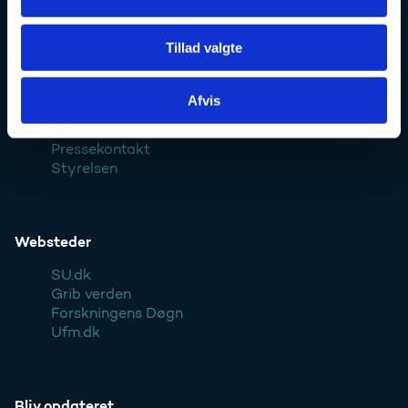
Ufm.dk
Tillad valgte
Afvis
Kontakt
Pressekontakt
Styrelsen
Websteder
SU.dk
Grib verden
Forskningens Døgn
Ufm.dk
Bliv opdateret