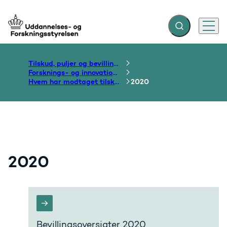
Fold søgefelt ud
Menu
Gå til forsiden
Tilskud, puljer og bevillinger
Forsknings- og innovationsområdet
Hvem har modtaget tilskud?
2020
2020
Bevillingsoversigter 2020