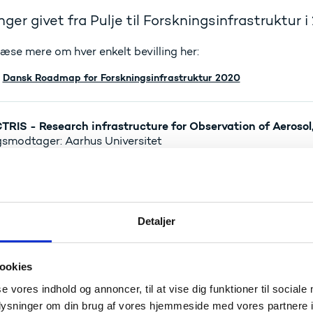
inger givet fra Pulje til Forskningsinfrastruktur 
æse mere om hver enkelt bevilling her:
Dansk Roadmap for Forskningsinfrastruktur 2020
TRIS - Research infrastructure for Observation of Aerosol
ngsmodtager: Aarhus Universitet
6.713.027 kr.
de: Energi, Klima og Miljø
 Forskningsinfrastruktur
Detaljer
SSCo - Danish Distributed System of Scientific Collecti
ngsmodtager: Københavns Universitet
9.575.000 kr.
ookies
de: Energi, Klima og Miljø
se vores indhold og annoncer, til at vise dig funktioner til sociale
 Forskningsinfrastruktur
oplysninger om din brug af vores hjemmeside med vores partnere i