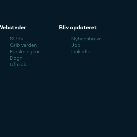
Websteder
Bliv opdateret
SU.dk
Nyhedsbreve
Grib verden
Job
Forskningens
LinkedIn
Døgn
Ufm.dk