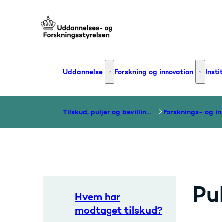
Gå til forsiden
Uddannelse
Forskning og innovation
Insti
Uddannelse - Flere links
Forsknin
Tilskud, puljer og bevillinger
Pu
Hvem har
modtaget tilskud?