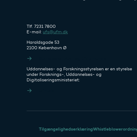
Tlf. 7231 7800
E-mail:
ufs@ufm.dk
Haraldsgade 53
2100 København Ø
Styrelsens EAN- og CVR-numre
Uddannelses- og Forskningsstyrelsen er en styrelse
under Forsknings-, Uddannelses- og
Digitaliseringsministeriet:
Ufm.dk
Tilgængelighedserklæring
Whistleblowerordnin