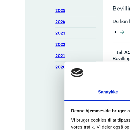
Bevill
2025
Du kan l
2024
2023
2022
AC
Titel:
2021
Bevilli
Beløb: 1
2020
Fagområ
Formål:
Bevillingsove
rsigter 2020
Samtykke
Bevillinger
Da
Titel:
fra
Bevilli
International
Beløb: 2
Denne hjemmeside bruger c
t
Fagområ
Netværkspro
Vi bruger cookies til at tilpas
Formål:
gram 2020
vores trafik. Vi deler også 