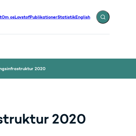
t
Om os
Lovstof
Publikationer
Statistik
English
Fold søgefelt ud
illinger - Flere links
ningsinfrastruktur 2020
astruktur 2020