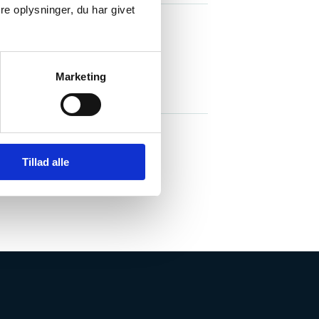
e oplysninger, du har givet
nergy Materials
Marketing
ce
Tillad alle