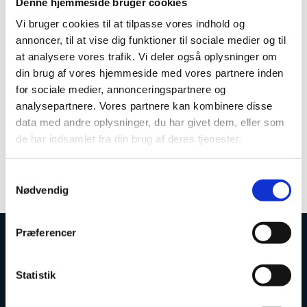
Denne hjemmeside bruger cookies
Vi bruger cookies til at tilpasse vores indhold og
annoncer, til at vise dig funktioner til sociale medier og til
at analysere vores trafik. Vi deler også oplysninger om
Midler til understøttelse af Arktisk
din brug af vores hjemmeside med vores partnere inden
Forskning
for sociale medier, annonceringspartnere og
Arktisk forskning er et område med tiltagende
analysepartnere. Vores partnere kan kombinere disse
betydning for Danmark og verdenssamfundet. For
data med andre oplysninger, du har givet dem, eller som
at anerkende betydningen af arktisk forskning har
de har indsamlet fra din brug af deres tjenester.
Uddannelses- og Forskningsstyrelsen i 2022
udmøntet midler rettet mod at styrke bl.a.
kvaliteten og tilgængeligheden i arktisk forskning.
S
Nødvendig
a
m
t
Præferencer
y
Uddannelses- og Forskningsstyrelsen
k
k
Statistik
e