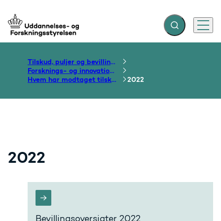
Fold søgefelt ud
Menu
Gå til forsiden
Tilskud, puljer og bevillinger
Forsknings- og innovationsområdet
Hvem har modtaget tilskud?
2022
2022
Bevillingsoversigter 2022