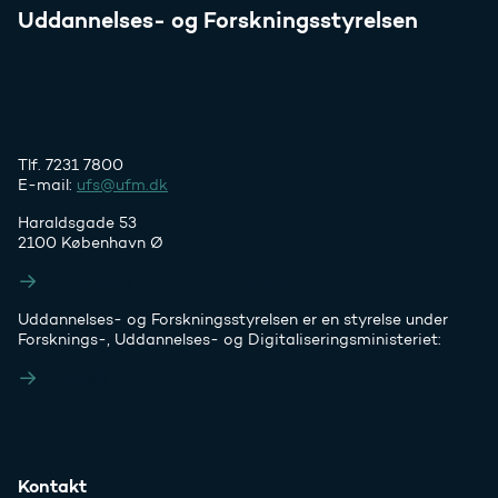
Uddannelses- og Forskningsstyrelsen
Tlf. 7231 7800
E-mail:
ufs@ufm.dk
Haraldsgade 53
2100 København Ø
Styrelsens EAN- og CVR-numre
Uddannelses- og Forskningsstyrelsen er en styrelse under
Forsknings-, Uddannelses- og Digitaliseringsministeriet:
Ufm.dk
Kontakt