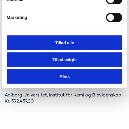
e
v
Energy Cluster Denmark
Marketing
a
Kr. 783.146,00
l
g
Tillad alle
Aarhus Universitet, Center for Kvantitativ Genetik og
Genomforskning (QGG)
Tillad valgte
Kr. 1.080.000,00
Afvis
Aalborg Universitet, Institut for Kemi og Biovidenskab
Kr. 592.459,20