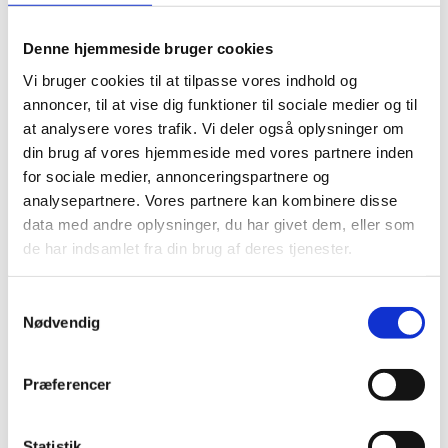
Denne hjemmeside bruger cookies
GEUS
Vi bruger cookies til at tilpasse vores indhold og
Kr. 625.138,56
annoncer, til at vise dig funktioner til sociale medier og til
at analysere vores trafik. Vi deler også oplysninger om
din brug af vores hjemmeside med vores partnere inden
for sociale medier, annonceringspartnere og
analysepartnere. Vores partnere kan kombinere disse
Danmarks Tekniske Universitet, Engineering
Technology
data med andre oplysninger, du har givet dem, eller som
Kr. 233.148,00
de har indsamlet fra din brug af deres tjenester.
S
Nødvendig
a
m
Danmarks Tekniske Universitet, Department of
Chemical and Biochemical Engineering
t
Præferencer
Kr. 591.840,00
y
k
k
Statistik