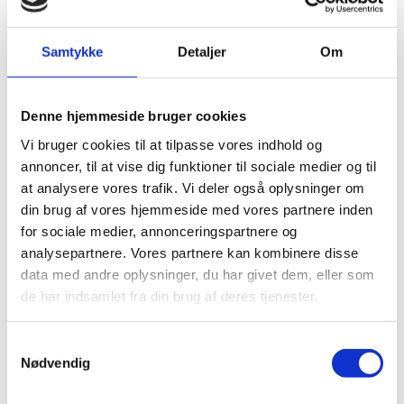
internationale projekter.
Samtykke
Detaljer
Om
august
2026
13
Denne hjemmeside bruger cookies
Informationsmøde om
Vi bruger cookies til at tilpasse vores indhold og
tilskudsmulighederne i Erasmus+ for
annoncer, til at vise dig funktioner til sociale medier og til
ungdomsorganisationer
at analysere vores trafik. Vi deler også oplysninger om
Online
din brug af vores hjemmeside med vores partnere inden
for sociale medier, annonceringspartnere og
Kom til informationsmøde og bliv klar til at søge
analysepartnere. Vores partnere kan kombinere disse
om projektstøtte fra Erasmus+ til jeres arbejde
data med andre oplysninger, du har givet dem, eller som
med unge mellem 13 og 30 år.
de har indsamlet fra din brug af deres tjenester.
august
2026
S
17
Nødvendig
a
m