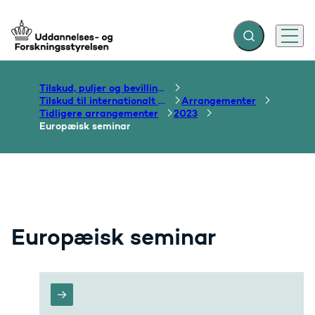
Fold søgefelt ud
Menu
Gå til forsiden
Tilskud, puljer og bevillinger
Tilskud til internationalt samarbejde om uddannelse
Arrangementer
Tidligere arrangementer
2023
Europæisk seminar
Europæisk seminar