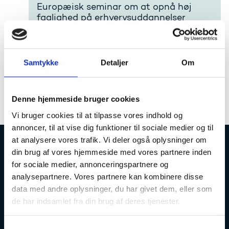
Europæisk seminar om at opnå høj
faglighed på erhvervsuddannelser
Hvordan opnås det højeste faglige niveau inden
for erhvervsuddannelserne? Det finske kontor for
Erasmus+ inviterer til seminar med henblik på,
Samtykke
Detaljer
Om
hvordan man kan opnå Vocational Excellence
gennem Skills konkurrencer.
Denne hjemmeside bruger cookies
Vi bruger cookies til at tilpasse vores indhold og
annoncer, til at vise dig funktioner til sociale medier og til
at analysere vores trafik. Vi deler også oplysninger om
din brug af vores hjemmeside med vores partnere inden
Uddannelses- og Forskningsstyrelsen
for sociale medier, annonceringspartnere og
analysepartnere. Vores partnere kan kombinere disse
data med andre oplysninger, du har givet dem, eller som
de har indsamlet fra din brug af deres tjenester.
Tlf. 7231 7800
S