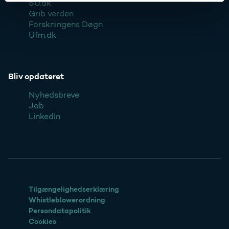
SU.dk
Grib verden
Forskningens Døgn
Ufm.dk
Bliv opdateret
Nyhedsbreve
Job
LinkedIn
Tilgængelighedserklæring
Whistleblowerordning
Persondatapolitik
Cookies