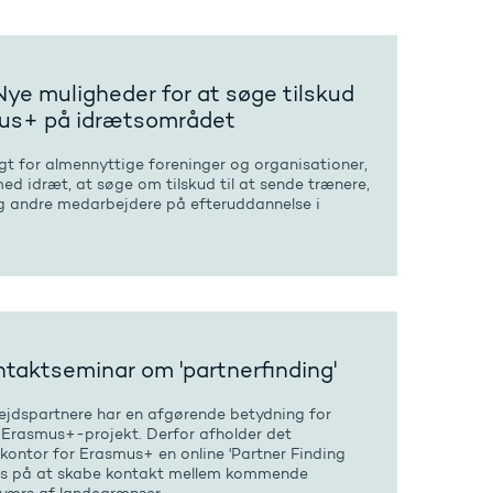
Nye muligheder for at søge tilskud
mus+ på idrætsområdet
gt for almennyttige foreninger og organisationer,
ed idræt, at søge om tilskud til at sende trænere,
og andre medarbejdere på efteruddannelse i
ntaktseminar om 'partnerfinding'
dspartnere har en afgørende betydning for
t Erasmus+-projekt. Derfor afholder det
kontor for Erasmus+ en online 'Partner Finding
us på at skabe kontakt mellem kommende