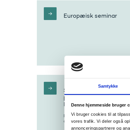
Europæisk seminar
Samtykke
Seminar i Holland om i
principperne for Erasmu
Education (ECHE)
Denne hjemmeside bruger c
Vi bruger cookies til at tilpas
Få mulighed for at diskutere ind
og hvordan de kan komme i spil i 
vores trafik. Vi deler også 
annonceringspartnere og anal