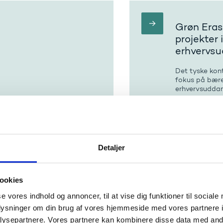
Grøn Eras
projekter 
erhvervs
Det tyske kon
fokus på bære
erhvervsudda
Detaljer
mplementering af
Spørgetim
s Charter for Higher
mobilitet
ookies
Uddannelses- 
for ansøgere 
se vores indhold og annoncer, til at vise dig funktioner til sociale
holdet af ECHE-principperne,
for ansøgnings
din organisation
oplysninger om din brug af vores hjemmeside med vores partnere i
ysepartnere. Vores partnere kan kombinere disse data med andr