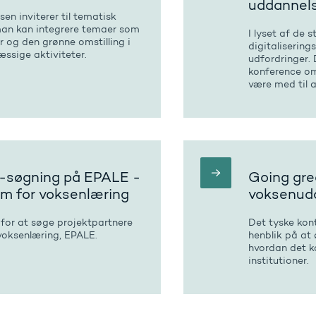
uddannel
en inviterer til tematisk
an kan integrere temaer som
I lyset af de 
 og den grønne omstilling i
digitalisering
sige aktiviteter.
udfordringer. 
konference om
være med til a
r-søgning på EPALE -
Going gre
rm for voksenlæring
voksenud
for at søge projektpartnere
Det tyske kon
voksenlæring, EPALE.
henblik på a
hvordan det ka
institutioner.