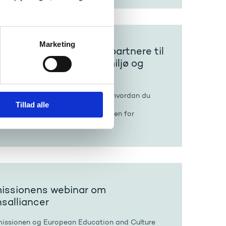
Marketing
taktseminar: Find nye partnere til
sprojekter om emnet miljø og
ighed
e kontaktseminar og lær mere om hvordan du
Tillad alle
re valg i din organisation og find
tnere til Erasmus+-projekter inden for
elsesområdet
ssionens webinar om
nsalliancer
ssionen og European Education and Culture