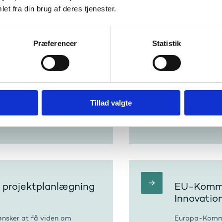
et fra din brug af deres tjenester.
Præferencer
Statistik
b netværk og
Online kon
e akkrediterede
samarbejd
bæredygt
partnerskaber og diskutere
Kom til onlin
Tillad valgte
smus+-akkreditering? Det
træffer grønne
rer til seminar for
samarbejdspar
voksenuddann
m projektplanlægning
EU-Kommi
Innovatio
 ønsker at få viden om
Europa-Kommi