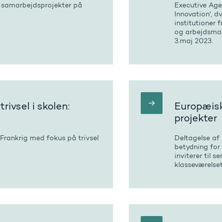
-samarbejdsprojekter på
Executive Age
Innovation', 
institutioner
og arbejdsmar
3.maj 2023.
rivsel i skolen:
Europæisk
projekter
rankrig med fokus på trivsel
Deltagelse af
betydning for
inviterer til
klasseværelset