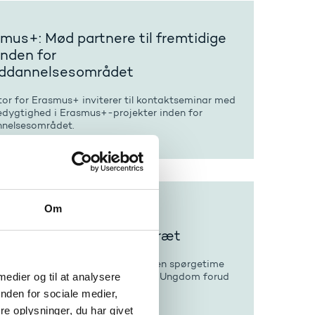
mus+: Mød partnere til fremtidige
inden for
uddannelsesområdet
tor for Erasmus+ inviterer til kontaktseminar med
dygtighed i Erasmus+-projekter inden for
nnelsesområdet.
Om
e for ansøgere til
sprojekter i Erasmus+ Idræt
og Forskningsstyrelsen afholder en spørgetime
til mobilitetsprojekter i Erasmus+ Ungdom forud
 medier og til at analysere
fristen 23. februar 2023.
nden for sociale medier,
e oplysninger, du har givet