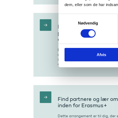
dem, eller som de har indsaml
S
Nødvendig
a
Europæisk seminar: Ska
m
partnerskaber med andr
t
organisationer
y
k
Er du interesseret i at finde nye 
Afvis
udfordringer ved at have en Era
k
svenske kontor for Erasmus+ invite
e
akkrediterede organisationer.
v
a
l
g
Find partnere og lær o
inden for Erasmus+
Dette arrangement er til dig, der