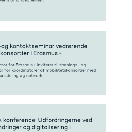
værs af landegrænser.
og kontaktseminar vedrørende
skonsortier i Erasmus+
tor for Erasmus+ inviterer til trænings- og
r for koordinatorer af mobilitetskonsortier med
densdeling og netværk.
 konference: Udfordringerne ved
dringer og digitalisering i