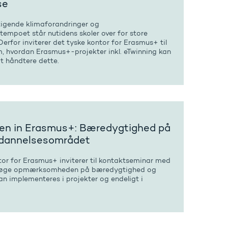
se
stigende klimaforandringer og
stempoet står nutidens skoler over for store
Derfor inviterer det tyske kontor for Erasmus+ til
, hvordan Erasmus+-projekter inkl. eTwinning kan
t håndtere dette.
en in Erasmus+: Bæredygtighed på
dannelsesområdet
tor for Erasmus+ inviterer til kontaktseminar med
t øge opmærksomheden på bæredygtighed og
n implementeres i projekter og endeligt i