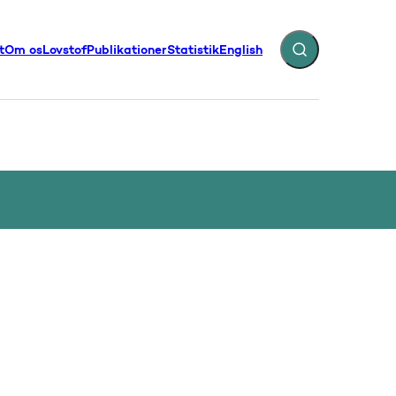
t
Om os
Lovstof
Publikationer
Statistik
English
Fold søgefelt ud
illinger - Flere links