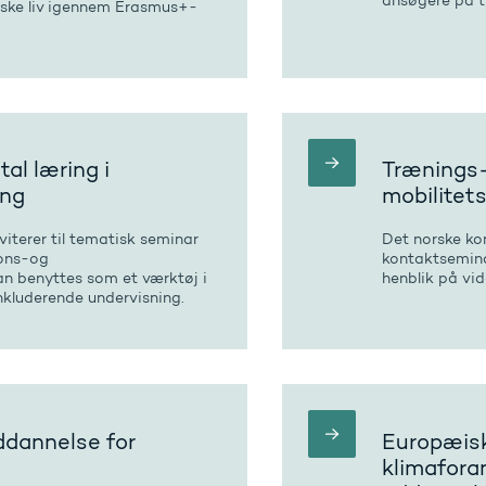
ansøgere på t
tiske liv igennem Erasmus+-
al læring i
Trænings-
ing
mobilitet
viterer til tematisk seminar
Det norske kon
ions-og
kontaktsemina
n benyttes som et værktøj i
henblik på vi
inkluderende undervisning.
ddannelse for
Europæisk
klimaforan