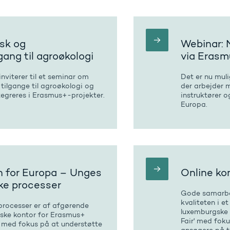
isk og
Webinar: 
ang til agroøkologi
via Eras
nviterer til et seminar om
Det er nu muli
ilgange til agroøkologi og
der arbejder m
egreres i Erasmus+-projekter.
instruktører 
Europa.
n for Europa – Unges
Online ko
ke processer
Gode samarbej
kvaliteten i e
processer er af afgørende
luxemburgske 
yske kontor for Erasmus+
Fair' med fok
nt med fokus på at understøtte