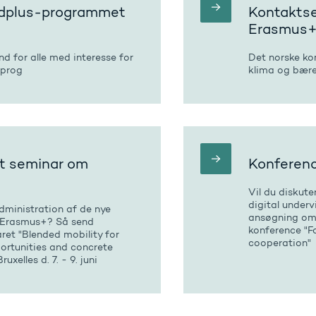
rdplus-programmet
Kontaktse
Erasmus
nd for alle med interesse for
Det norske ko
Sprog
klima og bære
alt seminar om
Konferenc
Vil du diskut
digital underv
administration af de nye
ansøgning om 
i Erasmus+? Så send
konference "F
ret "Blended mobility for
cooperation"
portunities and concrete
xelles d. 7. - 9. juni