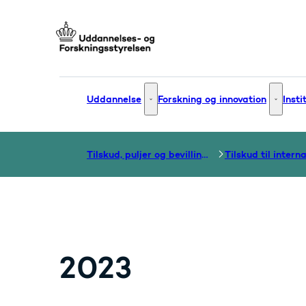
Gå til forsiden
Uddannelse
Forskning og innovation
Insti
Uddannelse - Flere links
Forsknin
Tilskud, puljer og bevillinger
2023