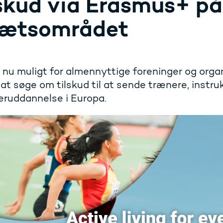
lskud via Erasmus+ på
rætsområdet
 nu muligt for almennyttige foreninger og orga
 at søge om tilskud til at sende trænere, instr
eruddannelse i Europa.