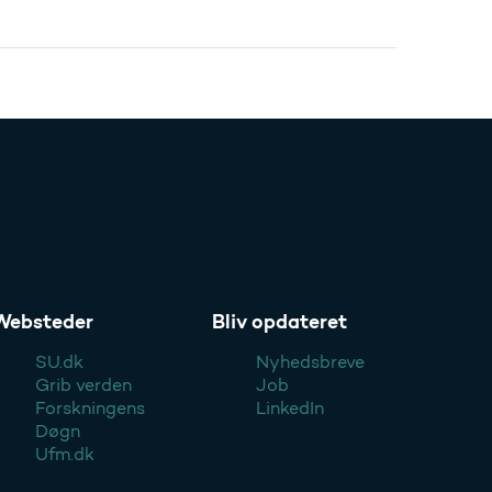
Websteder
Bliv opdateret
SU.dk
Nyhedsbreve
Grib verden
Job
Forskningens
LinkedIn
Døgn
Ufm.dk