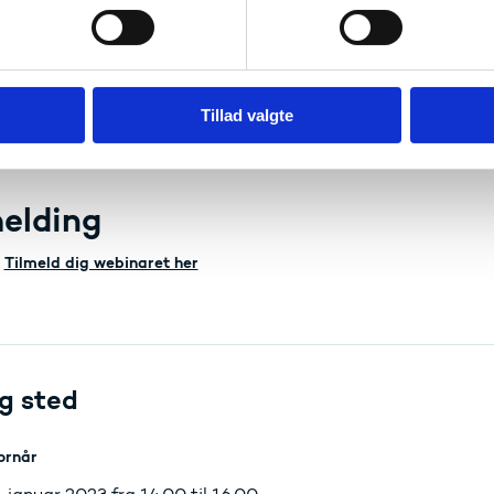
gruppe
ttige foreninger og organisationer, der arbejder med idræt
Tillad valgte
Læs mere om Erasmus+ og mulighederne inden for idrætssektor
melding
Tilmeld dig webinaret her
g sted
ornår