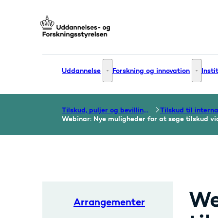
Gå til forsiden
Uddannelse
Forskning og innovation
Insti
Uddannelse - Flere links
Forsknin
Tilskud, puljer og bevillinger
Webinar: Nye muligheder for at søge tilskud 
We
Arrangementer