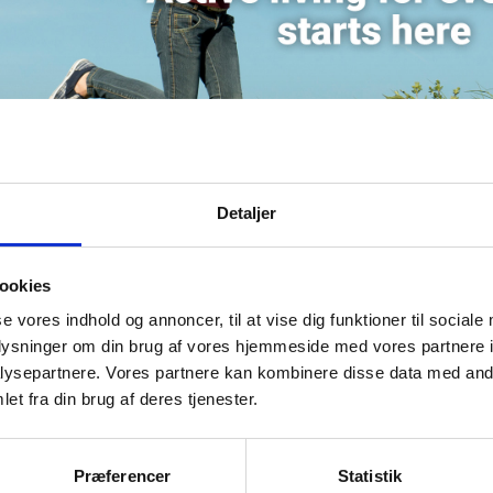
Detaljer
ookies
se vores indhold og annoncer, til at vise dig funktioner til sociale
øgningsrunden
oplysninger om din brug af vores hjemmeside med vores partnere i
ngsrunden for næste år Erasmus+-program er åben, og der 
ysepartnere. Vores partnere kan kombinere disse data med andr
 2023. Derfor afholder Uddannelses- og forskningsstyrelsen e
et fra din brug af deres tjenester.
ion i idrætssektoren og gennemgå mulighederne for at søge ti
kus på både tilskudsmuligheder samt ansøgningsproces.
Præferencer
Statistik
Gå til indkaldelse af ansøgninger i Erasmus+ 2023