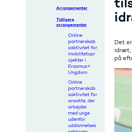
ti
Arrangementer
id
Tidligere
arrangementer
Online
partnerskab
Det er
saktivitet for
idræt,
mobilitetspr
på eft
ojekter i
Erasmus+
Ungdom
Online
partnerskab
saktivitet for
ansatte, der
arbejder
med unge
udenfor
uddannelses
sektoren: