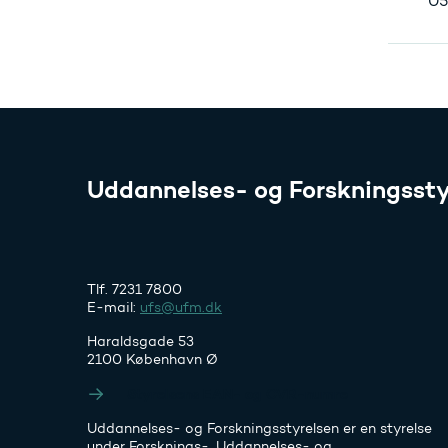
05
Uddannelses- og Forskningssty
Tlf. 7231 7800
E-mail:
ufs@ufm.dk
Haraldsgade 53
2100 København Ø
Styrelsens EAN- og CVR-numre
Uddannelses- og Forskningsstyrelsen er en styrelse
under Forsknings-, Uddannelses- og