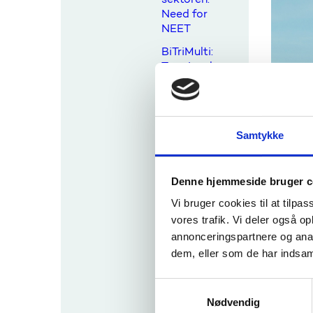
Need for
NEET
BiTriMulti:
Træningskur
sus for nye
ansøgere til
ungdomsudv
ekslinger
Samtykke
Træningskur
sus: Den
gode
Denne hjemmeside bruger c
ansøgning til
Vi bruger cookies til at tilpas
Ans
en Erasmus+
vores trafik. Vi deler også 
ungdomsudv
eksling
Ansøgni
annonceringspartnere og anal
februar
dem, eller som de har indsaml
Kontaktsemi
nye akt
nar om
være fo
S
mulighedern
e Erasmus+
Nødvendig
a