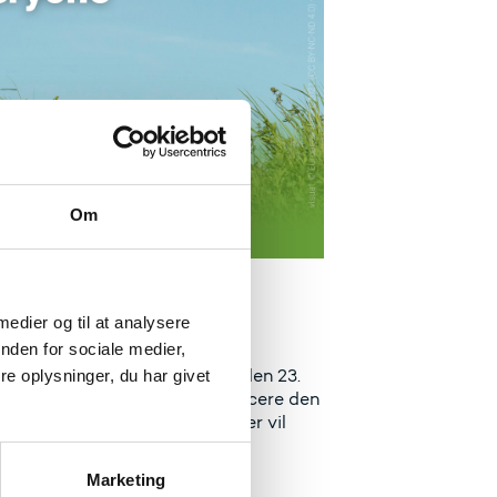
Om
 medier og til at analysere
nden for sociale medier,
er deadline for ansøgninger den 23.
e oplysninger, du har givet
t webinar, hvor vi vil introducere den
lskud til efteruddannelse. Der vil
Marketing