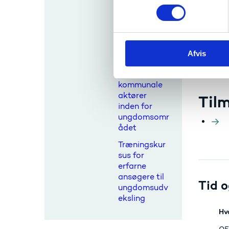
tilbyder
m
morgendage
t
ns
Mål
y
europæiske
k
arkitekter
Almenny
Afvis
k
Partnerskabs
e
aktivitet for
v
kommunale
a
aktører
Til
l
inden for
g
ungdomsomr
ådet
Træningskur
sus for
erfarne
ansøgere til
Tid o
ungdomsudv
eksling
Hv