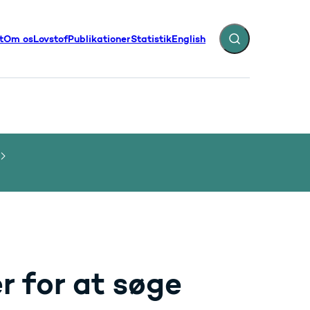
t
Om os
Lovstof
Publikationer
Statistik
English
Fold søgefelt ud
illinger - Flere links
 for at søge