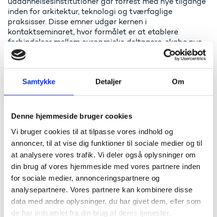
uddannelsesinstitutioner går forrest med nye tilgange
inden for arkitektur, teknologi og tværfaglige
praksisser. Disse emner udgør kernen i
kontaktseminaret, hvor formålet er at etablere
forbindelser mellem europæiske deltagere, skabe nye
interinstitutionelle aftaler, udnytte alle de muligheder,
der tilbydes af Key Action 1 (KA1), især Blended
Intensive Programmer (BIP'er) til workshops, og lære at
Samtykke
Detaljer
Om
udvikle og/eller deltage i samarbejdsprojekter, såsom
Key Action 220 (KA220).
Denne hjemmeside bruger cookies
Praktisk:
Vi bruger cookies til at tilpasse vores indhold og
Da seminaret foregår på engelsk er det en
annoncer, til at vise dig funktioner til sociale medier og til
forudsætning for deltagelse, at man taler engelsk.
at analysere vores trafik. Vi deler også oplysninger om
Uddannelses- og Forskningsstyrelsen har mulighed for
din brug af vores hjemmeside med vores partnere inden
at sende to deltagere til seminaret. For at komme i
for sociale medier, annonceringspartnere og
betragtning skal du udfylde nedenstående
analysepartnere. Vores partnere kan kombinere disse
ansøgningsskema, hvor du begrunder din motivation
for at deltage. Ophold og rejse dækkes af det
data med andre oplysninger, du har givet dem, eller som
nationale kontor for Erasmus+.
de har indsamlet fra din brug af deres tjenester.