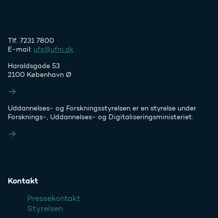
Tlf. 7231 7800
E-mail:
ufs@ufm.dk
Haraldsgade 53
2100 København Ø
Styrelsens EAN- og CVR-numre
Uddannelses- og Forskningsstyrelsen er en styrelse under
Forsknings-, Uddannelses- og Digitaliseringsministeriet:
Ufm.dk
Kontakt
Pressekontakt
Styrelsen