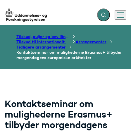
Fold søgefelt ud
Menu
Gå til forsiden
Tilskud, puljer og bevillinger
Tilskud til internationalt samarbejde om uddannelse
Arrangementer
Tidligere arrangementer
Kontaktseminar om mulighederne Erasmus+ tilbyder
morgendagens europæiske arkitekter
Kontaktseminar om
mulighederne Erasmus+
tilbyder morgendagens