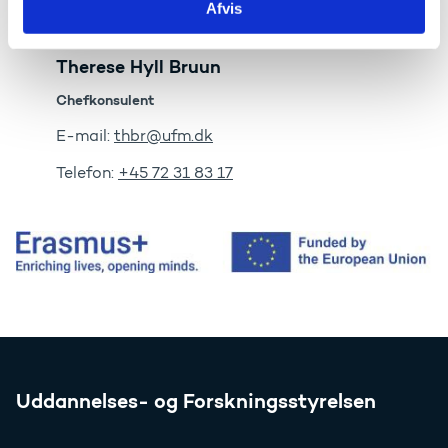
Afvis
Telefon:
72318868
Therese Hyll Bruun
Chefkonsulent
E-mail:
thbr@ufm.dk
Telefon:
+45 72 31 83 17
Uddannelses- og Forskningsstyrelsen