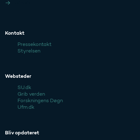
Ufm.dk
Kontakt
Pressekontakt
Styrelsen
Websteder
SU.dk
Grib verden
Forskningens Døgn
Ufm.dk
Bliv opdateret