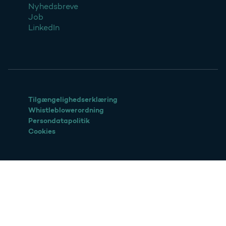
Nyhedsbreve
Job
LinkedIn
Tilgængelighedserklæring
Whistleblowerordning
Persondatapolitik
Cookies