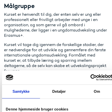
Målgruppe
Kurset er henvendt til dig, der enten selv er ung eller
professionelt eller frivilligt arbejder med unge i en
organisation, og som gerne vil gå ombord i
mulighederne, der ligger i en ungdomsudveksling under
Erasmus+.
Kurset vil tage dig igennem de forskellige stadier, der
er nødvendige for at udvikle og gennemføre din første
internationale ungdomsudvekling. Formålet med
kurset er, at tilbyde læring og sparring imellem
deltagerne, så de selv kan skabe et udvekslingsprojekt
for unge.
Kurset giver mulighed for at møde potentielle partnere
og skabe kontakter til internationale organisationer,
der også arbejder med Erasmus+.
Samtykke
Detaljer
Om
Særligt henvender kurset sig til dig, der:
Denne hjemmeside bruger cookies
Arbejder frivilligt eller professionelt i