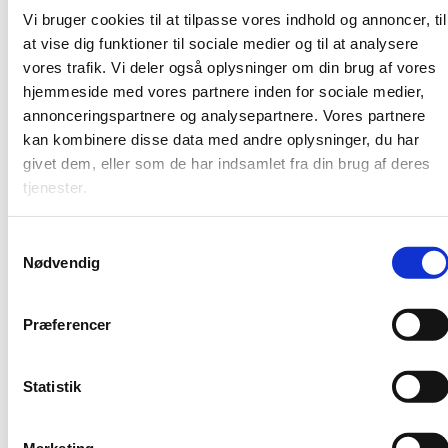
organisationer, hvor unge er omdrejningspunktet.
Vi bruger cookies til at tilpasse vores indhold og annoncer, til
ELLER er ung med interesse for at skabe en
at vise dig funktioner til sociale medier og til at analysere
ungdomsudveksling indenfor Erasmus+
vores trafik. Vi deler også oplysninger om din brug af vores
Er ny i Erasmus+ og ungdomsudvekslinger
hjemmeside med vores partnere inden for sociale medier,
annonceringspartnere og analysepartnere. Vores partnere
Praktisk
kan kombinere disse data med andre oplysninger, du har
givet dem, eller som de har indsamlet fra din brug af deres
Kurset foregår på engelsk, og det er derfor en
tjenester.
forudsætning, at man taler engelsk, for at kunne
deltage.
S
For at komme i betragtning skal du udfylde et
Nødvendig
a
ansøgningsskema via nedenstående link, hvor du skal
m
begrunde din motivation for at deltage.
t
Præferencer
Rejseomkostninger dækkes af Uddannelses- og
y
Forskningsstyrelsen op til 750 Euro, mens værtslandet
k
dækker mad og ophold.
k
Statistik
e
Ansøgning
v
Marketing