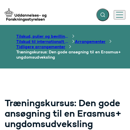
Fold søgefelt ud
Menu
Gå til forsiden
Tilskud, puljer og bevillinger
Tilskud til internationalt samarbejde om uddannelse
Arrangementer
Tidligere arrangementer
Træningskursus: Den gode ansøgning til en Erasmus+
ungdomsudveksling
Træningskursus: Den gode
ansøgning til en Erasmus+
ungdomsudveksling