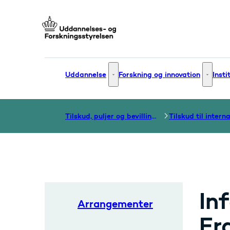
Gå til forsiden
Uddannelse
Forskning og innovation
Insti
Uddannelse - Flere links
Forsknin
Tilskud, puljer og bevillinger
In
Arrangementer
Er