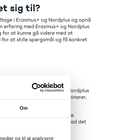
 sig til?
deltage i Erasmus+ og Nordplus og opnå
ngen erfaring med Erasmus+ og Nordplus
ag for at kunne gå videre med at
 for at stille spørgsmål og få konkret
ilke muligheder Erasmus+ og Nordplus
forberedende besøg, kontaktseminarer,
er.
Om
e og fortælle om deres konkrete
ang med at søge tilskud, og hvad det
 medier og til at analysere
or at netværke.