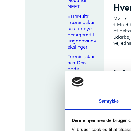
Need for
Hve
NEET
BiTriMulti:
Mødet e
Træningskur
tilskud
sus for nye
at delta
ansøgere til
udarbejd
ungdomsudv
vejledni
ekslinger
Træningskur
sus: Den
gode
Inf
ansøgning til
en Erasmus+
På møde
ungdomsudv
giver VU
eksling
partner
Samtykke
Kontaktsemi
Skoler,
nar om
erfarin
mulighedern
har bet
Denne hjemmeside bruger c
e Erasmus+
tilbyder
Vi bruger cookies til at tilpas
Der vil 