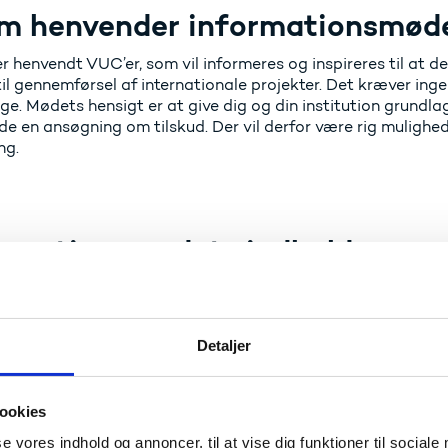
m henvender informationsmødet
r henvendt VUC’er, som vil informeres og inspireres til at 
 til gennemførsel af internationale projekter. Det kræver i
ge. Mødets hensigt er at give dig og din institution grundl
e en ansøgning om tilskud. Der vil derfor være rig mulighed
ng.
ormationsmødets indhold
t vil Uddannelses- og Forskningsstyrelsen fortælle om, hv
C’er. Blandt andet vil vi sætte fokus på kursistmobilitet, 
søgning, muligheder for akkreditering og samarbejdsprojekt
Detaljer
 der har erfaring med Erasmus+ og Nordplus, vil også komm
ger med internationalt arbejde, herunder hvordan de kom i g
ydet for deres videre arbejde i voksenlæringssektoren.
ookies
se vores indhold og annoncer, til at vise dig funktioner til sociale
blive serveret frokost i pausen, hvor der også er mulighed f