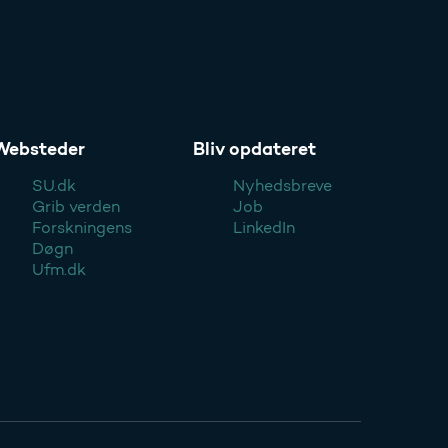
Websteder
Bliv opdateret
SU.dk
Nyhedsbreve
Grib verden
Job
Forskningens
LinkedIn
Døgn
Ufm.dk