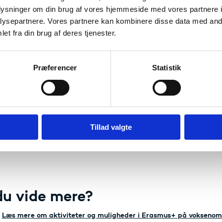
oplysninger om din brug af vores hjemmeside med vores partnere i
det er I velkomne til at kontakte Uddannelses- og Forsknings
ysepartnere. Vores partnere kan kombinere disse data med andr
ontaktoplysninger nederst på siden. Hvis I allerede nu har s
et fra din brug af deres tjenester.
l os på forhånd.
Præferencer
Statistik
elding:
se er gratis, og vi byder på frokost, kaffe og the undervejs.
Tillad valgte
lder dig ved at klikke på det nedenstående link og udfylde 
 for tilmelding er 22. august 2023
du vide mere?
Læs mere om aktiviteter og muligheder i Erasmus+ på vokseno