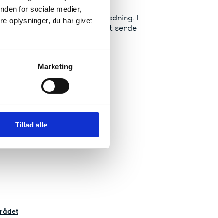
nden for sociale medier,
styrelsen for yderligere vejledning. I
e oplysninger, du har givet
pørgsmål, så er I velkomne til at sende
Marketing
Tillad alle
tilmeldingsformularen.
mrådet