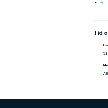
Tid o
Hv
31
Må
Al