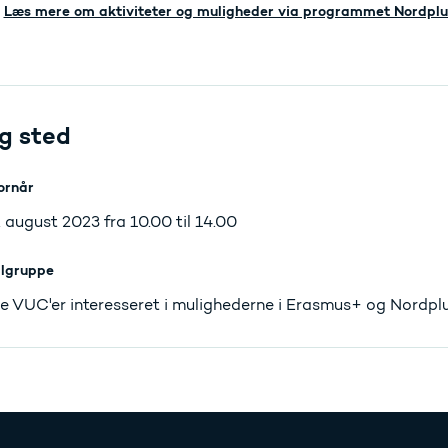
Læs mere om aktiviteter og muligheder via programmet Nordplu
g sted
ornår
. august 2023 fra 10.00 til 14.00
lgruppe
le VUC'er interesseret i mulighederne i Erasmus+ og Nordplu