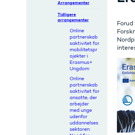
Arrangementer
Tidligere
arrangementer
Forud 
Online
Forsk
partnerskab
Nordpl
saktivitet for
intere
mobilitetspr
ojekter i
Erasmus+
Ungdom
Online
partnerskab
saktivitet for
ansatte, der
arbejder
med unge
udenfor
uddannelses
sektoren: