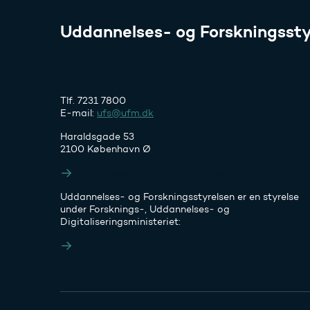
Uddannelses- og Forskningssty
Tlf. 7231 7800
E-mail:
ufs@ufm.dk
Haraldsgade 53
2100 København Ø
Styrelsens EAN- og CVR-numre
Uddannelses- og Forskningsstyrelsen er en styrelse
under Forsknings-, Uddannelses- og
Digitaliseringsministeriet:
Ufm.dk