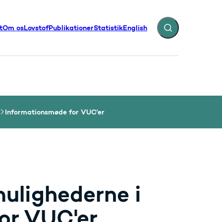
t
Om os
Lovstof
Publikationer
Statistik
English
Fold søgefelt ud
illinger - Flere links
Informationsmøde for VUC'er
ulighederne i
or VUC'er