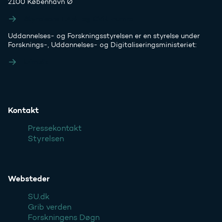
2100 København Ø
Styrelsens EAN- og CVR-numre
Uddannelses- og Forskningsstyrelsen er en styrelse under
Forsknings-, Uddannelses- og Digitaliseringsministeriet:
Ufm.dk
Kontakt
Pressekontakt
Styrelsen
Websteder
SU.dk
Grib verden
Forskningens Døgn