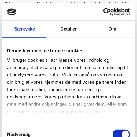
På seminaret får deltagerne blandt andet mulighed for
at:
Opnå erfaring i brugen af eTwinning-platformen.
Samtykke
Detaljer
Om
Lære hvordan man øger sin skoles internationale
synlighed og bygge internationale netværk.
Udvikle koncepter til nye spændende projekter.
Denne hjemmeside bruger cookies
Finde partnere til Erasmus+-mobilitetsprojekter.
Vi bruger cookies til at tilpasse vores indhold og
annoncer, til at vise dig funktioner til sociale medier og til
Praktisk
at analysere vores trafik. Vi deler også oplysninger om
Seminaret foregår på engelsk og kommer til at foregå
din brug af vores hjemmeside med vores partnere inden
over to sessioner, hvoraf den første session er et online
for sociale medier, annonceringspartnere og
møde fredag d. 12. januar kl. 14.00, og den anden
analysepartnere. Vores partnere kan kombinere disse
session er et 2-dages fysisk seminar d. 24.-26 januar i
data med andre oplysninger, du har givet dem, eller som
Dublin. Tilstedeværelse til begge sessioner er et krav
de har indsamlet fra din brug af deres tjenester.
for at deltage i seminaret.
Inden onlinemødet er det anbefalet at været registeret
S
på eTwinning-platformen.
Nødvendig
a