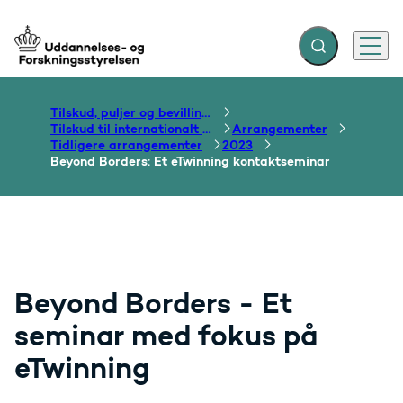
Fold søgefelt ud
Menu
Gå til forsiden
Tilskud, puljer og bevillinger
Tilskud til internationalt samarbejde om uddannelse
Arrangementer
Tidligere arrangementer
2023
Beyond Borders: Et eTwinning kontaktseminar
Beyond Borders - Et
seminar med fokus på
eTwinning