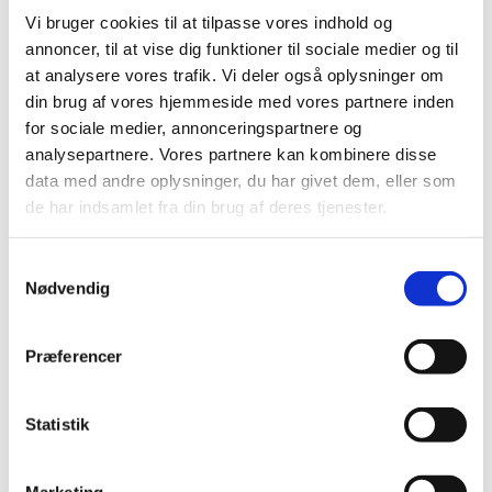
Uddannelses- og Forskningsstyrelsen har mulighed for
Vi bruger cookies til at tilpasse vores indhold og
at sende op til to deltagere til seminaret. For at
komme i betragtning skal du udfylde nedenstående
annoncer, til at vise dig funktioner til sociale medier og til
ansøgningsskema, hvor du begrunder din motivation
at analysere vores trafik. Vi deler også oplysninger om
for at deltage.
din brug af vores hjemmeside med vores partnere inden
for sociale medier, annonceringspartnere og
Udgifter til rejse og ophold dækkes af Erasmus+-
analysepartnere. Vores partnere kan kombinere disse
programmet.
data med andre oplysninger, du har givet dem, eller som
de har indsamlet fra din brug af deres tjenester.
Ansøgningsfrist
S
22.05.2023
Nødvendig
a
m
t
Præferencer
Ansøgning
y
k
Ansøgning foregår via platformen SALTO E-T, hvor du
k
Statistik
skal oprette dig som bruger, hvis det er første gang, du
e
tilmelder dig et seminar via SALTO E-T.
v