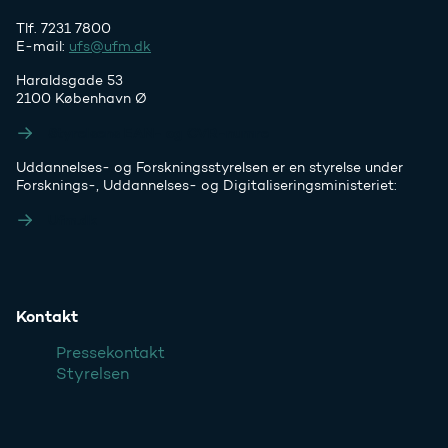
Tlf. 7231 7800
E-mail:
ufs@ufm.dk
Haraldsgade 53
2100 København Ø
Styrelsens EAN- og CVR-numre
Uddannelses- og Forskningsstyrelsen er en styrelse under
Forsknings-, Uddannelses- og Digitaliseringsministeriet:
Ufm.dk
Kontakt
Pressekontakt
Styrelsen