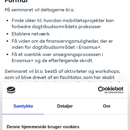
På seminaret vil deltagerne bl.a.:
Finde idéer til, hvordan mobilitetsprojekter kan
forbedre dagtilbudsområdets praksisser.
Etablere netværk
Få viden om de finansieringsmuligheder, der er
inden for dagtilbudsområdet i Erasmus+.
Få et overblik over ansøgningsprocessen i
Erasmus+ og de efterfølgende skridt.
Seminaret vil bl.a. bestå af aktiviteter og workshops,
som vil blive drevet af en facilitator, som har skabt
innovative og kreative løsninger til praksisser inden for
dagtilbudsområdet.
Samtykke
Detaljer
Om
Praktisk
Seminaret foregår på engelsk.
Denne hjemmeside bruger cookies