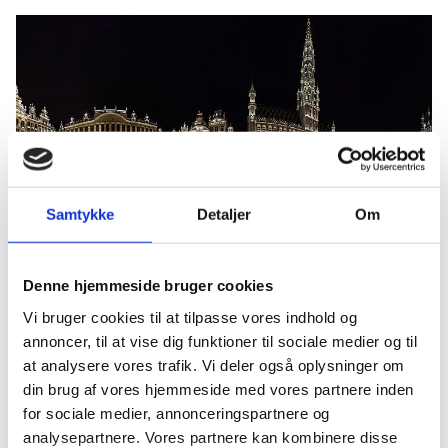
Foto: Rodrigo Argenton
Samtykke
Detaljer
Om
Uddannelses- og Forskningsstyrelsen har mulighed for
at sende op til to deltagere til seminaret. For at
Denne hjemmeside bruger cookies
komme i betragtning skal du udfylde et
ansøgningsskema, hvor du begrunder din motivation
Vi bruger cookies til at tilpasse vores indhold og
for at deltage.
annoncer, til at vise dig funktioner til sociale medier og til
Udgifter til rejse og ophold dækkes af Erasmus+
at analysere vores trafik. Vi deler også oplysninger om
programmet.
din brug af vores hjemmeside med vores partnere inden
Ansøgningsfrist
: D. 3. maj 2023
for sociale medier, annonceringspartnere og
analysepartnere. Vores partnere kan kombinere disse