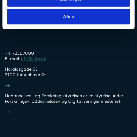
Uddannelses- og Forskningsstyrelsen
Afvis
Tlf. 7231 7800
E-mail:
ufs@ufm.dk
Haraldsgade 53
2100 København Ø
Styrelsens EAN- og CVR-numre
Uddannelses- og Forskningsstyrelsen er en styrelse under
Forsknings-, Uddannelses- og Digitaliseringsministeriet:
Ufm.dk