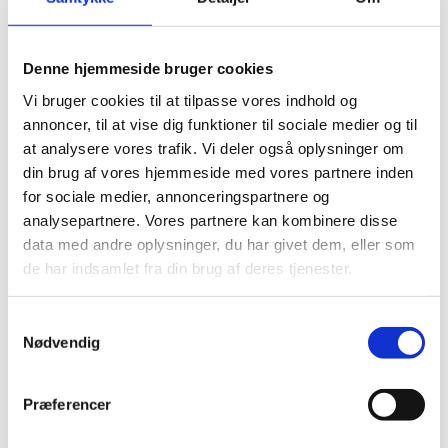
Praktisk
Denne hjemmeside bruger cookies
Seminaret afholdes online og deltagerne vil få tilsendt
Vi bruger cookies til at tilpasse vores indhold og
ydereligere information og link til seminaret fra de
annoncer, til at vise dig funktioner til sociale medier og til
estiske værter.
at analysere vores trafik. Vi deler også oplysninger om
din brug af vores hjemmeside med vores partnere inden
Uddannelses- og Forskningsstyrelsen har mulighed for
for sociale medier, annonceringspartnere og
at sende op til to deltagere til seminaret. For at
komme i betragtning skal du udfylde nedenstående
analysepartnere. Vores partnere kan kombinere disse
ansøgningsskema, hvor du begrunder din motivation
data med andre oplysninger, du har givet dem, eller som
for at deltage.
de har indsamlet fra din brug af deres tjenester.
Seminaret foregår på engelsk.
S
Nødvendig
a
Ansøgningsfrist
m
t
06.03.2023
Præferencer
y
k