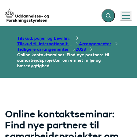
Fold søgefelt ud
Menu
Gå til forsiden
Tilskud, puljer og bevillinger
Tilskud til internationalt samarbejde om uddannelse
Arrangementer
Tidligere arrangementer
2023
Online kontaktseminar: Find nye partnere til
samarbejdsprojekter om emnet miljø og
bæredygtighed
Online kontaktseminar:
Find nye partnere til
samarbejdsprojekter om