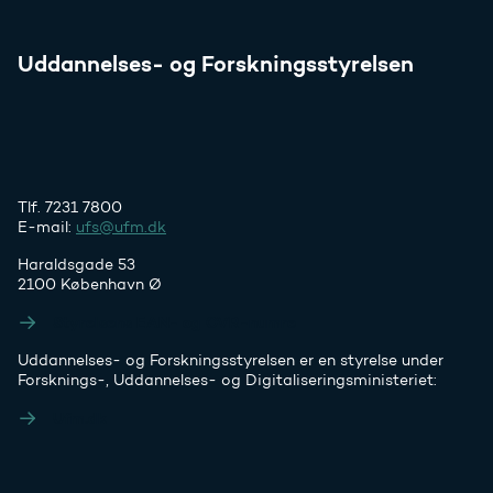
Uddannelses- og Forskningsstyrelsen
Tlf. 7231 7800
E-mail:
ufs@ufm.dk
Haraldsgade 53
2100 København Ø
Styrelsens EAN- og CVR-numre
Uddannelses- og Forskningsstyrelsen er en styrelse under
Forsknings-, Uddannelses- og Digitaliseringsministeriet:
Ufm.dk