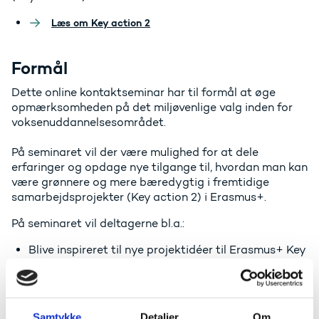
Læs om Key action 2
Formål
Dette online kontaktseminar har til formål at øge
opmærksomheden på det miljøvenlige valg inden for
voksenuddannelsesområdet.
På seminaret vil der være mulighed for at dele
erfaringer og opdage nye tilgange til, hvordan man kan
være grønnere og mere bæredygtig i fremtidige
samarbejdsprojekter (Key action 2) i Erasmus+.
På seminaret vil deltagerne bl.a.:
Blive inspireret til nye projektidéer til Erasmus+ Key
action 2.
Få information om hvordan man træffer
bæredygtige valg i deres organisationer.
Finde potentielle nye partnere.
Samtykke
Detaljer
Om