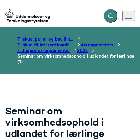
Fold søgefelt ud
Menu
Gå til forsiden
Tilskud, puljer og bevillinger
Tilskud til internationalt samarbejde om uddannelse
Arrangementer
Tidligere arrangementer
2023
Seminar om virksomhedsophold i udlandet for lærlinge
(1)
Seminar om
virksomhedsophold i
udlandet for lærlinge