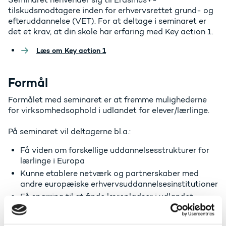
tilskudsmodtagere inden for erhvervsrettet grund- og
efteruddannelse (VET). For at deltage i seminaret er
det et krav, at din skole har erfaring med Key action 1.
Læs om Key action 1
Formål
Formålet med seminaret er at fremme mulighederne
for virksomhedsophold i udlandet for elever/lærlinge.
På seminaret vil deltagerne bl.a.:
Få viden om forskellige uddannelsesstrukturer for
lærlinge i Europa
Kunne etablere netværk og partnerskaber med
andre europæiske erhvervsuddannelsesinstitutioner
Få sparring til at finde lærepladser i udlandet
Seminaret er organiseret sammen med
EuroAppMobility, der er en NGO, der arbejder med at