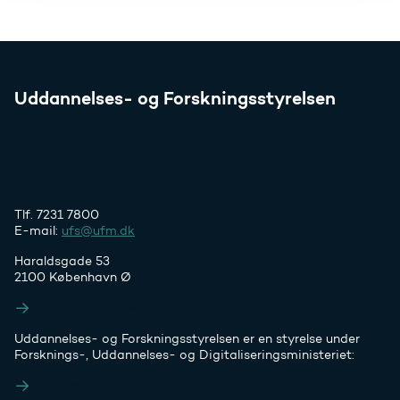
Uddannelses- og Forskningsstyrelsen
Tlf. 7231 7800
E-mail:
ufs@ufm.dk
Haraldsgade 53
2100 København Ø
Styrelsens EAN- og CVR-numre
Uddannelses- og Forskningsstyrelsen er en styrelse under
Forsknings-, Uddannelses- og Digitaliseringsministeriet:
Ufm.dk