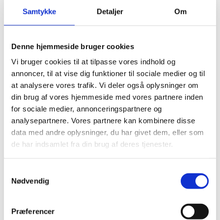
skabe internationale forbindelser mellem
Samtykke
Detaljer
Om
elever/lærlinge og virksomheder.
Se program for seminaret (PDF)
Denne hjemmeside bruger cookies
Vi bruger cookies til at tilpasse vores indhold og
Praktisk
annoncer, til at vise dig funktioner til sociale medier og til
at analysere vores trafik. Vi deler også oplysninger om
Seminaret foregår på engelsk.
din brug af vores hjemmeside med vores partnere inden
Uddannelses- og Forskningsstyrelsen har mulighed for
for sociale medier, annonceringspartnere og
at sende op til fem deltagere til seminaret. For at
analysepartnere. Vores partnere kan kombinere disse
komme i betragtning skal du udfylde nedenstående
data med andre oplysninger, du har givet dem, eller som
ansøgningsskema, hvor du begrunder din motivation
de har indsamlet fra din brug af deres tjenester.
for at deltage.
Udgifter til rejse og ophold dækkes af Erasmus+-
S
programmet.
Nødvendig
a
m
t
Ansøgningsfrist
Præferencer
y