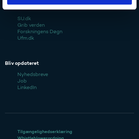
Websteder
SU.dk
Grib verden
Forskningens Døgn
Ufm.dk
Bliv opdateret
Nyhedsbreve
Job
LinkedIn
Tilgængelighedserklæring
Whistleblowerordning