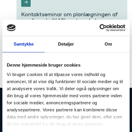
Kontaktseminar om planlægningen af
small-scale (KA2) partnerskaber
Det polske kontor for Erasmus+ inviterer til
kontaktseminar i Warszawa, hvor du sammen med
andre fra VET-sektoren bliver klogere på
Samtykke
Detaljer
Om
omfanget af et small-scale partnerskab (KA210),
samt får indsigt i planlægningen af et godt
projekt.
Denne hjemmeside bruger cookies
Vi bruger cookies til at tilpasse vores indhold og
annoncer, til at vise dig funktioner til sociale medier og til
at analysere vores trafik. Vi deler også oplysninger om
din brug af vores hjemmeside med vores partnere inden
for sociale medier, annonceringspartnere og
Uddannelses- og Forskningsstyrelsen
analysepartnere. Vores partnere kan kombinere disse
data med andre oplysninger, du har givet dem, eller som
de har indsamlet fra din brug af deres tjenester.