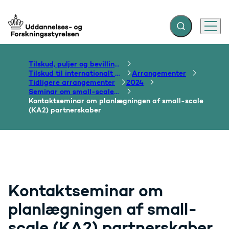
Fold søgefelt ud
Menu
Gå til forsiden
Tilskud, puljer og bevillinger
Tilskud til internationalt samarbejde om uddannelse
Arrangementer
Tidligere arrangementer
2024
Seminar om small-scale partnerskaber i Warszawa
Kontaktseminar om planlægningen af small-scale
(KA2) partnerskaber
Kontaktseminar om
planlægningen af small-
scale (KA2) partnerskaber