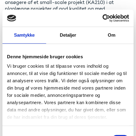
ansøgere af et small-scale projekt (KA210) i at
planlægge projekter af god kvalitet og med
indvirkning på erhvervsskoleområdet samt at finde og
opbygge nye partnerskaber.
På seminaret får deltagerne derfor mulighed for at:
Samtykke
Detaljer
Om
Netværke med andre institutioner på
erhvervsskoleområdet
Denne hjemmeside bruger cookies
Udvide deres viden om small-scale partnerskaber
og projekter
Vi bruger cookies til at tilpasse vores indhold og
Finde nye mulige partnere til et small-scale
annoncer, til at vise dig funktioner til sociale medier og til
samarbejdsprojekt
at analysere vores trafik. Vi deler også oplysninger om
Finde inspiration og øget motivation til nye
din brug af vores hjemmeside med vores partnere inden
projektidéer
for sociale medier, annonceringspartnere og
analysepartnere. Vores partnere kan kombinere disse
data med andre oplysninger, du har givet dem, eller som
Praktisk
de har indsamlet fra din brug af deres tjenester.
Da seminaret foregår på engelsk, er det en
forudsætning for deltagelse, at man taler engelsk.
S