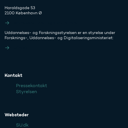
Haraldsgade 53
2100 København Ø
Styrelsens EAN- og CVR-numre
Uddannelses- og Forskningsstyrelsen er en styrelse under
Forsknings-, Uddannelses- og Digitaliseringsministeriet:
Ufm.dk
Kontakt
Pressekontakt
Styrelsen
Websteder
SU.dk