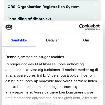
ORS-Organisation Registration System
Formidling af dit projekt
Periodic report
Samtykke
Detaljer
Om
Final report
Behandling af data og personoplysninger
Denne hjemmeside bruger cookies
Vi bruger cookies til at tilpasse vores indhold og
Klagevejledning
annoncer, til at vise dig funktioner til sociale medier og til
at analysere vores trafik. Vi deler også oplysninger om
din brug af vores hjemmeside med vores partnere inden
for sociale medier, annonceringspartnere og
Hjælp til administration
analysepartnere. Vores partnere kan kombinere disse
data med andre oplysninger, du har givet dem, eller som
de har indsamlet fra din brug af deres tjenester.
Har du spørgsmål til afrapportering eller bilag,