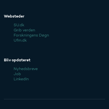
Websteder
SU.dk
Grib verden
Forskningens Døgn
Ufm.dk
Bliv opdateret
Nyhedsbreve
Job
LinkedIn