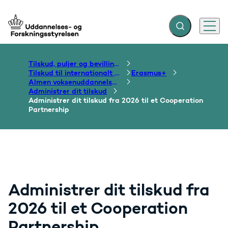
Fold søgefelt ud
Menu
Gå til forsiden
Tilskud, puljer og bevillinger
Tilskud til internationalt samarbejde om uddannelse
Erasmus+
Almen voksenuddannelse og folkeoplysning
Administrer dit tilskud
Administrer dit tilskud fra 2026 til et Cooperation
Partnership
Administrer dit tilskud fra
2026 til et Cooperation
Partnership