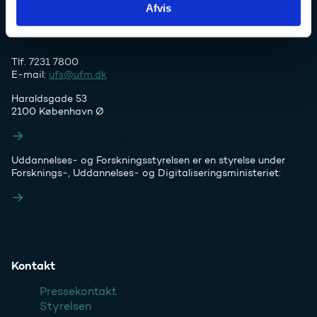
Afvis
Tlf. 7231 7800
E-mail:
ufs@ufm.dk
Haraldsgade 53
2100 København Ø
Styrelsens EAN- og CVR-numre
Uddannelses- og Forskningsstyrelsen er en styrelse under
Forsknings-, Uddannelses- og Digitaliseringsministeriet:
Ufm.dk
Kontakt
Pressekontakt
Styrelsen