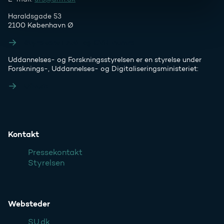
Haraldsgade 53
2100 København Ø
Styrelsens EAN- og CVR-numre
Uddannelses- og Forskningsstyrelsen er en styrelse under
Forsknings-, Uddannelses- og Digitaliseringsministeriet:
Ufm.dk
Kontakt
Pressekontakt
Styrelsen
Websteder
SU.dk