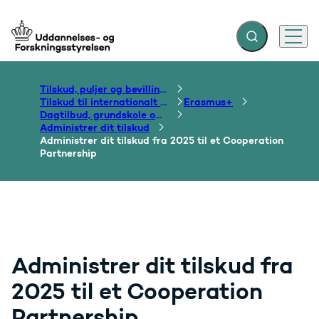
Fold søgefelt ud
Menu
Gå til forsiden
Tilskud, puljer og bevillinger
Tilskud til internationalt samarbejde om uddannelse
Erasmus+
Dagtilbud, grundskole og ungdomsuddannelse
Administrer dit tilskud
Administrer dit tilskud fra 2025 til et Cooperation
Partnership
Administrer dit tilskud fra
2025 til et Cooperation
Partnership