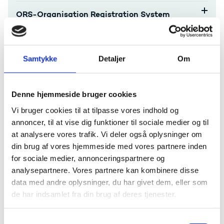
ORS-Organisation Registration System
Formidling af dit projekt
Samtykke
Detaljer
Om
Periodic report
Final report
Denne hjemmeside bruger cookies
Vi bruger cookies til at tilpasse vores indhold og
Behandling af data og personoplysninger
annoncer, til at vise dig funktioner til sociale medier og til
at analysere vores trafik. Vi deler også oplysninger om
Klagevejledning
din brug af vores hjemmeside med vores partnere inden
for sociale medier, annonceringspartnere og
analysepartnere. Vores partnere kan kombinere disse
Har du spørgsmål til afrapportering eller bilag,
data med andre oplysninger, du har givet dem, eller som
kontakt
Bevillingsenheden Svendborg
de har indsamlet fra din brug af deres tjenester.
Har du spørgsmål vedr. evt. ændringer i jeres
godkendte projekt, kontakt
Simone Hvid Nielsen
S