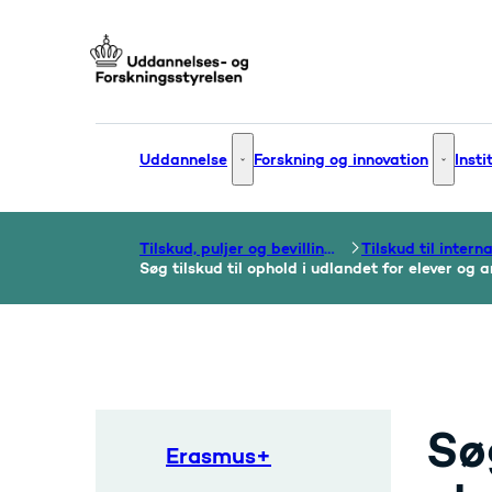
Gå til forsiden
Uddannelse
Forskning og innovation
Insti
Uddannelse - Flere links
Forsknin
Tilskud, puljer og bevillinger
Søg tilskud til ophold i udlandet for elever og 
Søg
Erasmus+