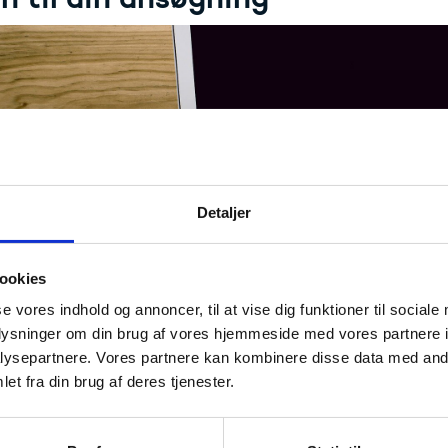
Detaljer
ookies
se vores indhold og annoncer, til at vise dig funktioner til sociale
oplysninger om din brug af vores hjemmeside med vores partnere i
ysepartnere. Vores partnere kan kombinere disse data med andr
Læs programguiden for Erasmus+
et fra din brug af deres tjenester.
pret et EU-login