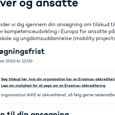
ever og ansatte
ider vi dig igennem din ansøgning om tilskud til
er kompetenceudvikling i Europa for ansatte på
kole og ungdomsuddannelse (mobility projects
øgningsfrist
uar 2026 kl. 12.00
Søg tilskud her, hvis din organisation har en Erasmus-akkrediter
Læs om mulighed for at søge om en Erasmus-akkreditering
 organisation IKKE er akkrediteret, så følg gerne nedenståen
in til din ansøgning