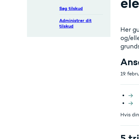
el
Søg tilskud
Administrer dit
tilskud
Her gu
og/ell
grunds
Ans
19. febr
Hvis din
5 tr