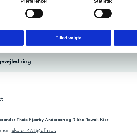
Præferencer
Statistik
egistrér din organisation i ORS
jælpeværktøjer til din ansøgning
Tillad valgte
Udfyld ansøgningsskema
gevejledning
kt
exander Theis Kjærby Andersen og Rikke Rowek Kier
mail:
skole-KA1@ufm.dk