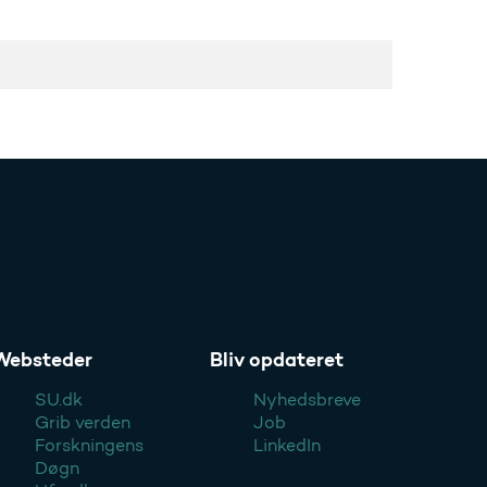
Websteder
Bliv opdateret
SU.dk
Nyhedsbreve
Grib verden
Job
Forskningens
LinkedIn
Døgn