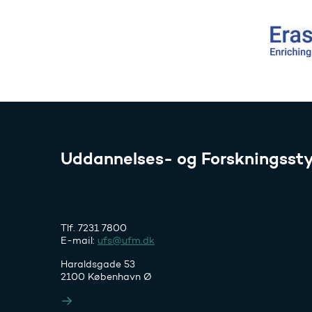
Uddannelses- og Forskningssty
Tlf. 7231 7800
E-mail:
ufs@ufm.dk
Haraldsgade 53
2100 København Ø
Styrelsens EAN- og CVR-numre