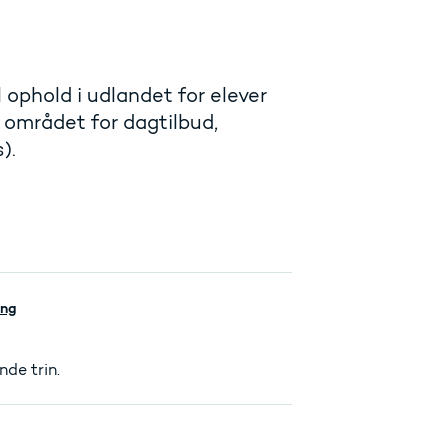
 ophold i udlandet for elever
 området for dagtilbud,
).
ing
de trin.