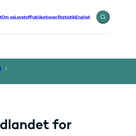
t
Om os
Lovstof
Publikationer
Statistik
English
Fold søgefelt ud
illinger - Flere links
d
udlandet for