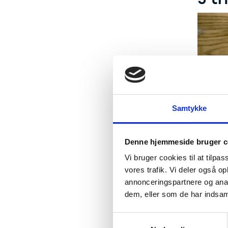
Samtykke
Denne hjemmeside bruger c
Vi bruger cookies til at tilpas
vores trafik. Vi deler også 
annonceringspartnere og anal
1. 
dem, eller som de har indsaml
S
2. O