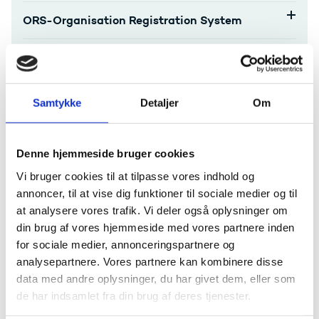
ORS-Organisation Registration System
Formidling af dit projekt
Periodic report
Samtykke
Detaljer
Om
Final report
Denne hjemmeside bruger cookies
Vi bruger cookies til at tilpasse vores indhold og
Behandling af data og personoplysninger
annoncer, til at vise dig funktioner til sociale medier og til
at analysere vores trafik. Vi deler også oplysninger om
Klagevejledning
din brug af vores hjemmeside med vores partnere inden
for sociale medier, annonceringspartnere og
Hjælp til administration
analysepartnere. Vores partnere kan kombinere disse
data med andre oplysninger, du har givet dem, eller som
Har du spørgsmål til afrapportering eller bilag,
de har indsamlet fra din brug af deres tjenester.
kontakt
Bevillingsenheden Svendborg