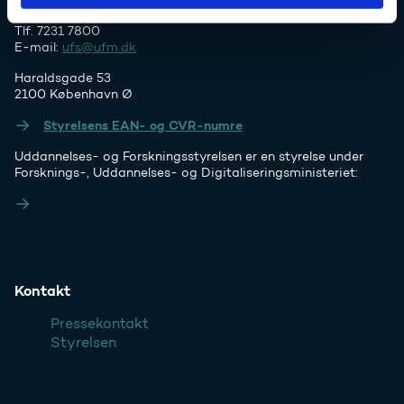
Tlf. 7231 7800
E-mail:
ufs@ufm.dk
Haraldsgade 53
2100 København Ø
Styrelsens EAN- og CVR-numre
Uddannelses- og Forskningsstyrelsen er en styrelse under
Forsknings-, Uddannelses- og Digitaliseringsministeriet:
Ufm.dk
Kontakt
Pressekontakt
Styrelsen