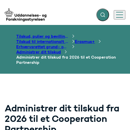
Fold søgefelt ud
Menu
Gå til forsiden
Tilskud, puljer og bevillinger
Tilskud til internationalt samarbejde om uddannelse
Erasmus+
Erhvervsrettet grund- og efteruddannelse
Administrer dit tilskud
Administrer dit tilskud fra 2026 til et Cooperation
Partnership
Administrer dit tilskud fra
2026 til et Cooperation
Partnership