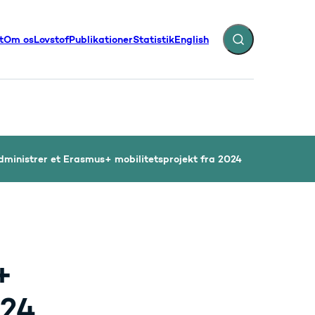
t
Om os
Lovstof
Publikationer
Statistik
English
Fold søgefelt ud
illinger - Flere links
dministrer et Erasmus+ mobilitetsprojekt fra 2024
+
024