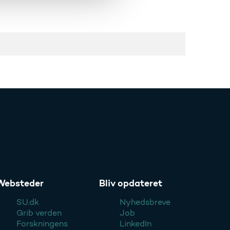
Websteder
Bliv opdateret
SU.dk
Nyhedsbreve
Grib verden
Job
Forskningens
LinkedIn