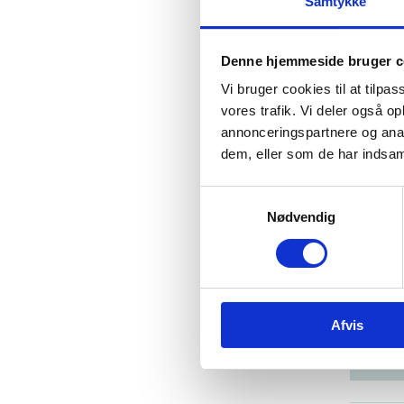
Samtykke
For
Denne hjemmeside bruger c
Vi bruger cookies til at tilpas
Beh
vores trafik. Vi deler også 
annonceringspartnere og anal
Kla
dem, eller som de har indsaml
S
Nødvendig
a
Hjæ
m
t
y
Har 
k
Afvis
k
Har 
e
v
a