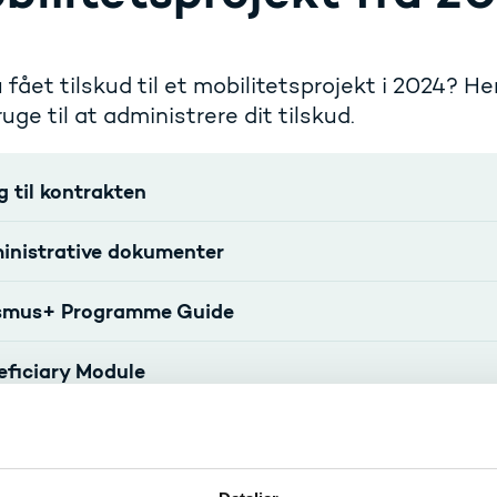
 fået tilskud til et mobilitetsprojekt i 2024? H
ruge til at administrere dit tilskud.
g til kontrakten
inistrative dokumenter
smus+ Programme Guide
eficiary Module
 - Organisation Registration System
ine Language Support