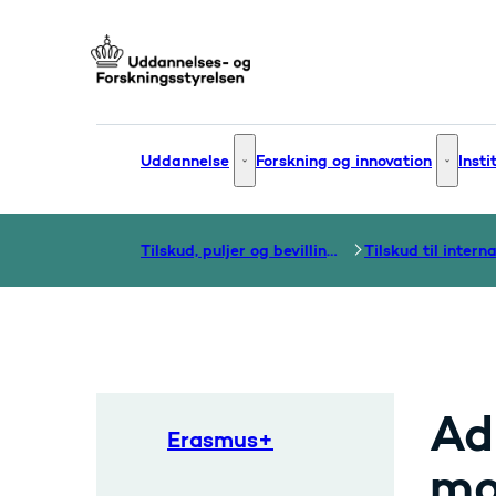
Gå til forsiden
Uddannelse
Forskning og innovation
Insti
Uddannelse - Flere links
Forsknin
Tilskud, puljer og bevillinger
Ad
Erasmus+
mo