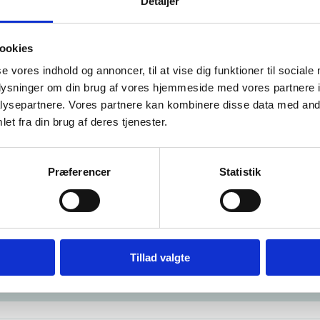
Detaljer
midling af dit projekt
ookies
se vores indhold og annoncer, til at vise dig funktioner til sociale
andling af data og personoplysninger
oplysninger om din brug af vores hjemmeside med vores partnere i
ysepartnere. Vores partnere kan kombinere disse data med andr
gevejledning
et fra din brug af deres tjenester.
Præferencer
Statistik
lp til administration
du spørgsmål til afrapportering eller bilag, kontakt
Bevilli
Tillad valgte
du spørgsmål vedr. evt. ændringer i jeres godkendte projekt