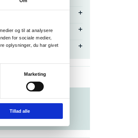
Om
 medier og til at analysere
nden for sociale medier,
e oplysninger, du har givet
Marketing
ngsenheden Svendborg
Tillad alle
, kontakt
Ditte Lauritzen