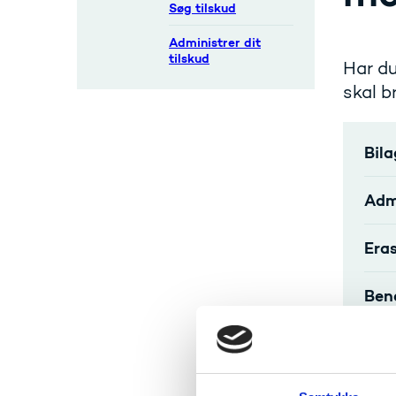
Søg tilskud
Administrer dit
tilskud
Har du
skal b
Bila
Adm
Era
Ben
ORS
Onl