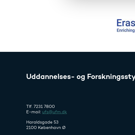
l
g
Uddannelses- og Forskningssty
Tlf. 7231 7800
E-mail:
ufs@ufm.dk
Haraldsgade 53
2100 København Ø