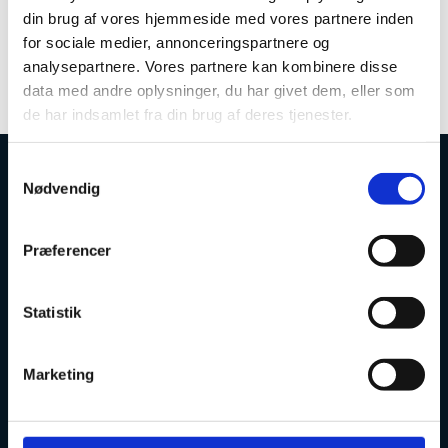
din brug af vores hjemmeside med vores partnere inden
for sociale medier, annonceringspartnere og
analysepartnere. Vores partnere kan kombinere disse
data med andre oplysninger, du har givet dem, eller som
de har indsamlet fra din brug af deres tjenester.
S
Nødvendig
a
Uddannelses- og Forskningsstyrelsen
m
t
Præferencer
y
k
k
Statistik
Tlf. 7231 7800
e
E-mail:
ufs@ufm.dk
v
Marketing
Haraldsgade 53
a
2100 København Ø
l
g
Styrelsens EAN- og CVR-numre