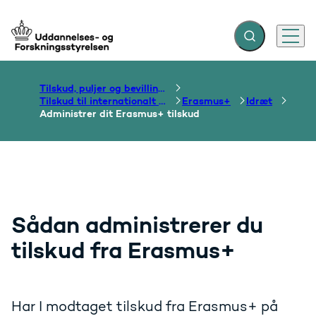
Fold søgefelt ud
Menu
Gå til forsiden
Tilskud, puljer og bevillinger
Tilskud til internationalt samarbejde om uddannelse
Erasmus+
Idræt
Administrer dit Erasmus+ tilskud
Sådan administrerer du
tilskud fra Erasmus+
Har I modtaget tilskud fra Erasmus+ på