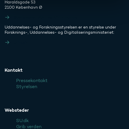
Haraldsgade 53
2100 København Ø
Styrelsens EAN- og CVR-numre
Uddannelses- og Forskningsstyrelsen er en styrelse under
Forsknings-, Uddannelses- og Digitaliseringsministeriet:
Ufm.dk
Kontakt
Pressekontakt
Styrelsen
Websteder
SU.dk
Grib verden