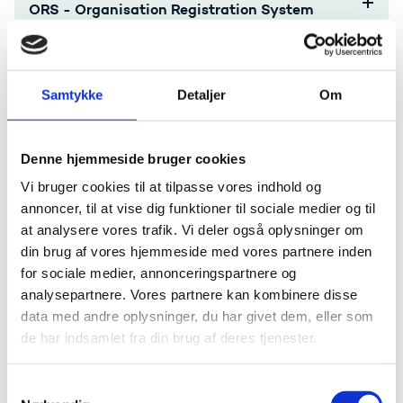
ORS - Organisation Registration System
Online Language Support
Samtykke
Detaljer
Om
Formidling af dit projekt
Behandling af data og personoplysninger
Denne hjemmeside bruger cookies
Vi bruger cookies til at tilpasse vores indhold og
Klagevejledning
annoncer, til at vise dig funktioner til sociale medier og til
at analysere vores trafik. Vi deler også oplysninger om
din brug af vores hjemmeside med vores partnere inden
Hjælp til administration
for sociale medier, annonceringspartnere og
analysepartnere. Vores partnere kan kombinere disse
data med andre oplysninger, du har givet dem, eller som
Har du spørgsmål til afrapportering eller bilag,
de har indsamlet fra din brug af deres tjenester.
kontakt
Bevillingsenheden Svendborg
S
Har du spørgsmål vedr. evt. ændringer i jeres