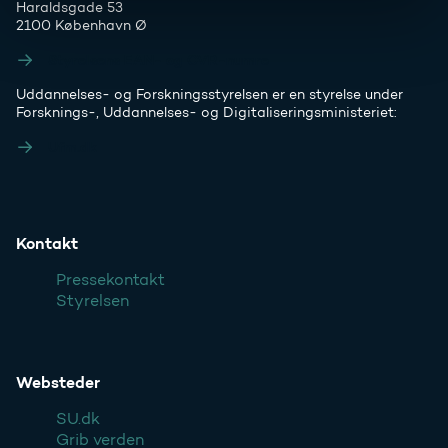
Haraldsgade 53
2100 København Ø
Styrelsens EAN- og CVR-numre
Uddannelses- og Forskningsstyrelsen er en styrelse under
Forsknings-, Uddannelses- og Digitaliseringsministeriet:
Ufm.dk
Kontakt
Pressekontakt
Styrelsen
Websteder
SU.dk
Grib verden