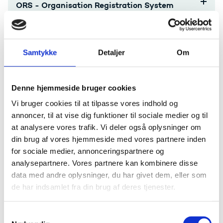
ORS - Organisation Registration System
Online Language Support
Samtykke
Detaljer
Om
Formidling af dit projekt
Behandling af data og personoplysninger
Denne hjemmeside bruger cookies
Vi bruger cookies til at tilpasse vores indhold og
Klagevejledning
annoncer, til at vise dig funktioner til sociale medier og til
at analysere vores trafik. Vi deler også oplysninger om
din brug af vores hjemmeside med vores partnere inden
Hjælp til administration
for sociale medier, annonceringspartnere og
analysepartnere. Vores partnere kan kombinere disse
data med andre oplysninger, du har givet dem, eller som
Har du spørgsmål til afrapportering eller bilag,
de har indsamlet fra din brug af deres tjenester.
kontakt
Bevillingsenheden Svendborg
S
Har du spørgsmål vedr. evt. ændringer i jeres