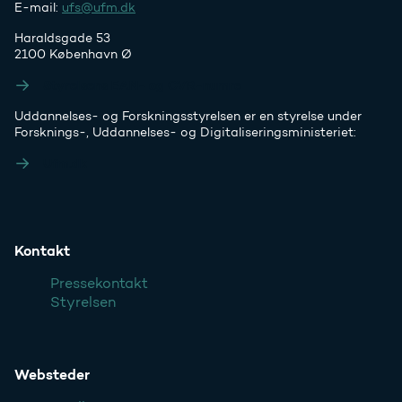
E-mail:
ufs@ufm.dk
Haraldsgade 53
2100 København Ø
Styrelsens EAN- og CVR-numre
Uddannelses- og Forskningsstyrelsen er en styrelse under
Forsknings-, Uddannelses- og Digitaliseringsministeriet:
Ufm.dk
Kontakt
Pressekontakt
Styrelsen
Websteder