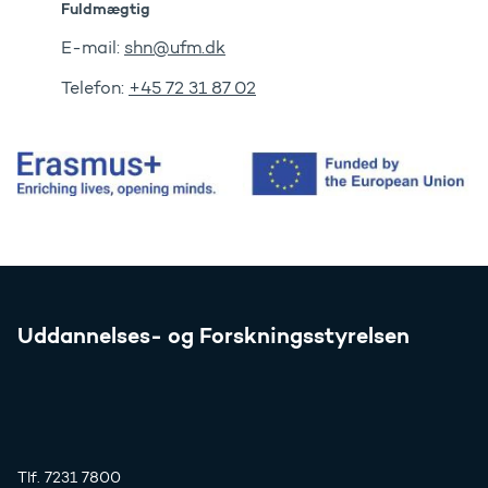
Fuldmægtig
E-mail:
shn@ufm.dk
Telefon:
+45 72 31 87 02
Uddannelses- og Forskningsstyrelsen
Tlf. 7231 7800