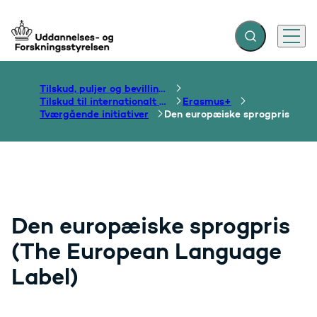
Fold søgefelt ud
Menu
Gå til forsiden
Tilskud, puljer og bevillinger
Tilskud til internationalt samarbejde om uddannelse
Erasmus+
Tværgående initiativer
Den europæiske sprogpris
Den europæiske sprogpris
(The European Language
Label)