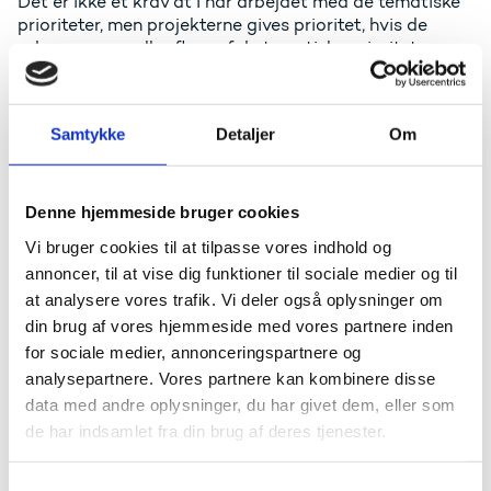
Det er ikke et krav at I har arbejdet med de tematiske
prioriteter, men projekterne gives prioritet, hvis de
adresserer en eller flere af de tematiske prioriteter og
skal være afsluttet inden for den to-årige periode, som
temaet løber henover.
Samtykke
Detaljer
Om
Hvordan kommer mit projekt i betragtning
til Den europæiske sprogpris?
Denne hjemmeside bruger cookies
For Erasmus+-projekter
Vi bruger cookies til at tilpasse vores indhold og
I forbindelse med udfyldelsen af den afsluttende
annoncer, til at vise dig funktioner til sociale medier og til
rapport for dit Erasmus+-projekt, har du mulighed for
at analysere vores trafik. Vi deler også oplysninger om
at indstille dit projekt til prisen. Du skal blot sætte
din brug af vores hjemmeside med vores partnere inden
flueben ud for ”Would you like to apply for the
European Language Label", så vil der åbne sig en
for sociale medier, annonceringspartnere og
tekstboks, hvor du kan formulere din indstilling, altså
analysepartnere. Vores partnere kan kombinere disse
hvad der gør projektet til et særligt sprogprojekt.
data med andre oplysninger, du har givet dem, eller som
de har indsamlet fra din brug af deres tjenester.
For NCFF-projekter og afsluttede Erasmus+-
projekter
S