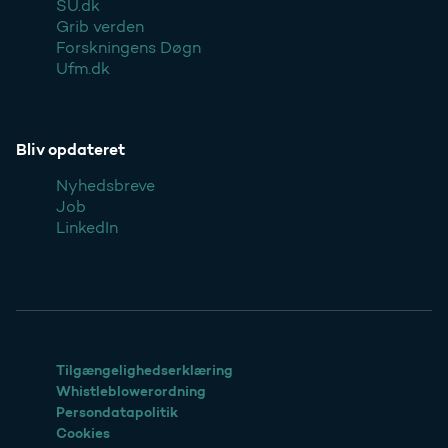
SU.dk
Grib verden
Forskningens Døgn
Ufm.dk
Bliv opdateret
Nyhedsbreve
Job
LinkedIn
Tilgængelighedserklæring
Whistleblowerordning
Persondatapolitik
Cookies