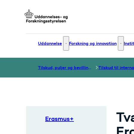
Gå til forsiden
Uddannelse
Forskning og innovation
Insti
Uddannelse - Flere links
Forsknin
Tilskud, puljer og bevillinger
Tv
Erasmus+
Er