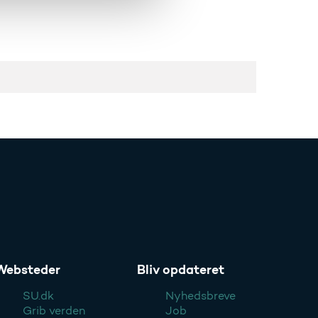
Websteder
Bliv opdateret
SU.dk
Nyhedsbreve
Grib verden
Job