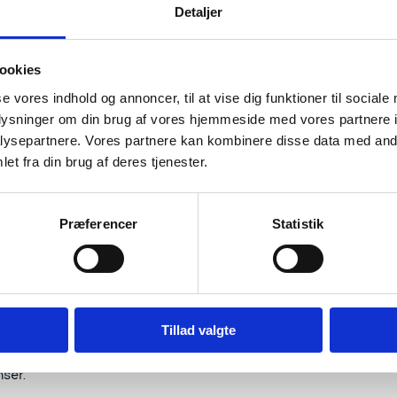
Detaljer
roguidance
pæisk netværk, der støtter vejledere og fremmer kvalitet og 
ng.
ookies
rodesk
se vores indhold og annoncer, til at vise dig funktioner til sociale
mationsnetværk, der formidler muligheder for unge i Europa -
nnelsesprogrammer.
oplysninger om din brug af vores hjemmeside med vores partnere i
ysepartnere. Vores partnere kan kombinere disse data med andr
uth Wiki
et fra din brug af deres tjenester.
e opslagsværk, der giver indsigt i ungdomspolitikker i de e
Præferencer
Statistik
er til innovative projekter stø
European Innovative Teaching Award (EITA-prisen)
er innovative undervisningsprojekter og inspirerer til udvi
Tillad valgte
Den europæiske sprogpris (The European Language Label)
nner nytænkende sprogprojekter og motiverer til læring på t
ser.