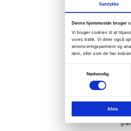
Samtykke
Eu
Et euro
vejledni
Denne hjemmeside bruger c
Eu
Vi bruger cookies til at tilpas
Et infor
og udda
vores trafik. Vi deler også 
annonceringspartnere og anal
Yo
dem, eller som de har indsaml
Et onlin
S
Nødvendig
a
m
Pris
t
y
k
Hyld
Afvis
k
e
Belø
v
græn
a