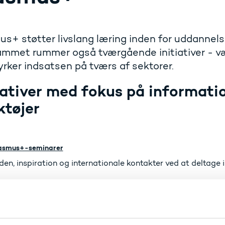
s+ støtter livslang læring inden for uddannel
mmet rummer også tværgående initiativer - vær
yrker indsatsen på tværs af sektorer.
iativer med fokus på informatio
ktøjer
asmus+-seminarer
iden, inspiration og internationale kontakter ved at deltag
.
ropass
talt værktøj, der hjælper borgere med at præsentere deres
lses- og karriereforløb.