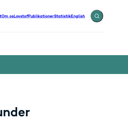
t
Om os
Lovstof
Publikationer
Statistik
English
Fold søgefelt ud
illinger - Flere links
under