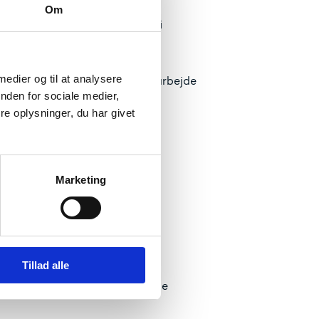
Om
den internationale dimension i
 medier og til at analysere
 fx udlandsophold, frivilligt arbejde
nden for sociale medier,
e oplysninger, du har givet
uropæiske lande.
Marketing
ttet af Erasmus+
kling på uddannelsesområdet.
Tillad alle
værs af sproglige og kulturelle