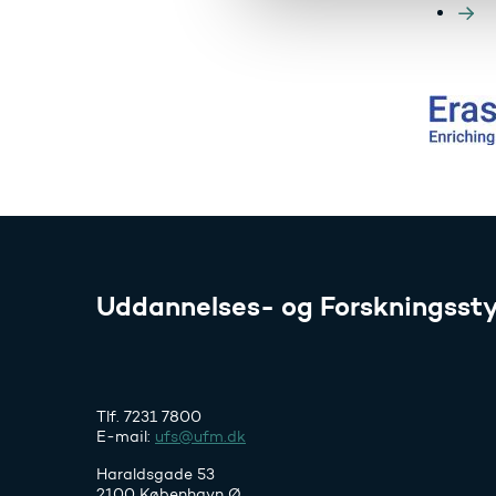
l
g
Uddannelses- og Forskningssty
Tlf. 7231 7800
E-mail:
ufs@ufm.dk
Haraldsgade 53
2100 København Ø