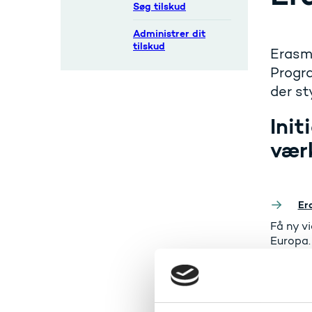
Søg tilskud
Administrer dit
tilskud
Erasmu
Progra
der st
Init
vær
Er
Få ny v
Europa
Eu
Et digi
uddanne