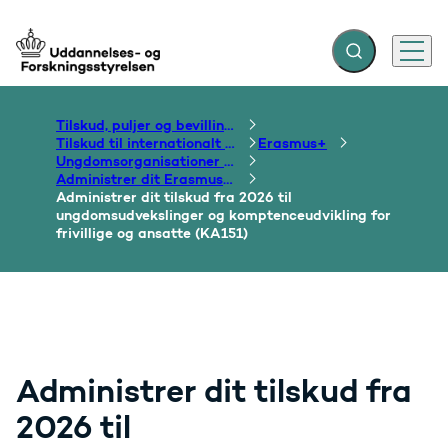
Fold søgefelt ud
Menu
Gå til forsiden
Tilskud, puljer og bevillinger
Tilskud til internationalt samarbejde om uddannelse
Erasmus+
Ungdomsorganisationer og -foreninger
Administrer dit Erasmus+ tilskud
Administrer dit tilskud fra 2026 til
ungdomsudvekslinger og komptenceudvikling for
frivillige og ansatte (KA151)
Administrer dit tilskud fra
2026 til