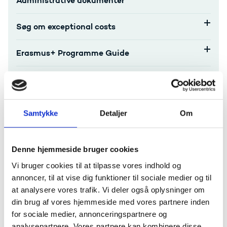
Administrative dokumenter
Søg om exceptional costs
Erasmus+ Programme Guide
Regler for budgettildeling til akkrediterede
organisationer
Samtykke
Detaljer
Om
Beneficiary Module
ORS-Organisation Registration System
Denne hjemmeside bruger cookies
Vi bruger cookies til at tilpasse vores indhold og
Online Language Support
annoncer, til at vise dig funktioner til sociale medier og til
at analysere vores trafik. Vi deler også oplysninger om
Formidling af dit projekt
din brug af vores hjemmeside med vores partnere inden
for sociale medier, annonceringspartnere og
Behandling af data og personoplysninger
analysepartnere. Vores partnere kan kombinere disse