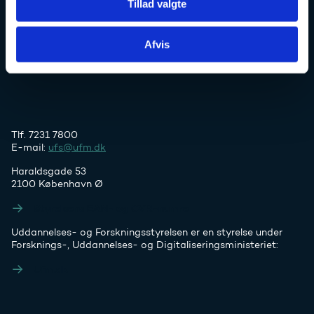
Tillad valgte
Uddannelses- og Forskningsstyrelsen
Afvis
Tlf. 7231 7800
E-mail:
ufs@ufm.dk
Haraldsgade 53
2100 København Ø
Styrelsens EAN- og CVR-numre
Uddannelses- og Forskningsstyrelsen er en styrelse under
Forsknings-, Uddannelses- og Digitaliseringsministeriet:
Ufm.dk