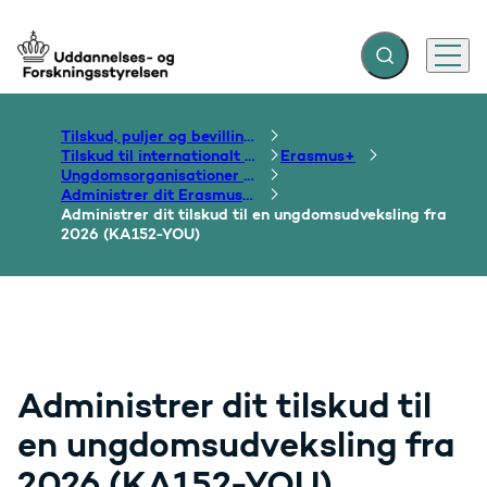
Fold søgefelt ud
Menu
Gå til forsiden
Tilskud, puljer og bevillinger
Tilskud til internationalt samarbejde om uddannelse
Erasmus+
Ungdomsorganisationer og -foreninger
Administrer dit Erasmus+ tilskud
Administrer dit tilskud til en ungdomsudveksling fra
2026 (KA152-YOU)
Administrer dit tilskud til
en ungdomsudveksling fra
2026 (KA152-YOU)