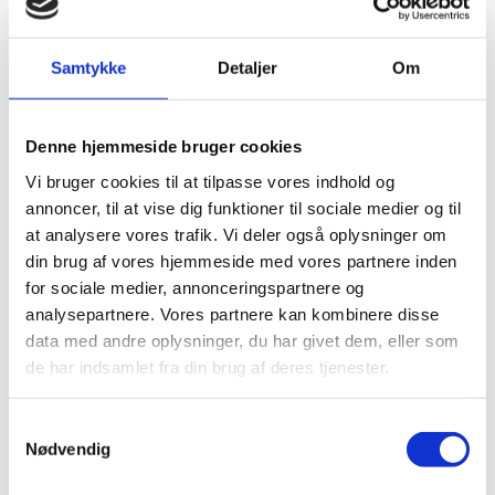
Online Language Support
Samtykke
Detaljer
Om
Formidling af dit projekt
Behandling af data og personoplysninger
Denne hjemmeside bruger cookies
Vi bruger cookies til at tilpasse vores indhold og
Klagevejledning
annoncer, til at vise dig funktioner til sociale medier og til
at analysere vores trafik. Vi deler også oplysninger om
Hjælp til administration
din brug af vores hjemmeside med vores partnere inden
for sociale medier, annonceringspartnere og
analysepartnere. Vores partnere kan kombinere disse
Har du spørgsmål til afrapportering eller bilag,
data med andre oplysninger, du har givet dem, eller som
kontakt
Bevillingsenheden Svendborg
de har indsamlet fra din brug af deres tjenester.
Har du spørgsmål vedr. evt. ændringer i jeres
godkendte ungdomsudveksling, kontakt
Christian
S
Boye Rasmussen
Nødvendig
a
m