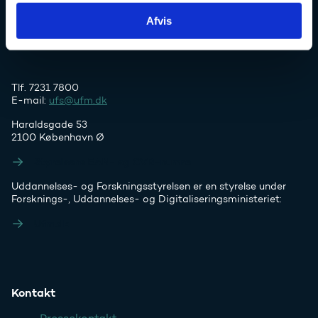
Afvis
Tlf. 7231 7800
E-mail:
ufs@ufm.dk
Haraldsgade 53
2100 København Ø
Styrelsens EAN- og CVR-numre
Uddannelses- og Forskningsstyrelsen er en styrelse under
Forsknings-, Uddannelses- og Digitaliseringsministeriet:
Ufm.dk
Kontakt