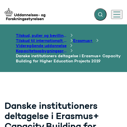
Fold søgefelt ud
Menu
Gå til forsiden
Tilskud, puljer og bevillinger
Tilskud til internationalt samarbejde om uddannelse
Erasmus+
Videregående uddannelse
Kapacitetsopbygningsprojekter
Danske institutioners deltagelse i Erasmus+ Capacity
Building for Higher Education Projects 2019
Danske institutioners
deltagelse i Erasmus+
Capacity Building for