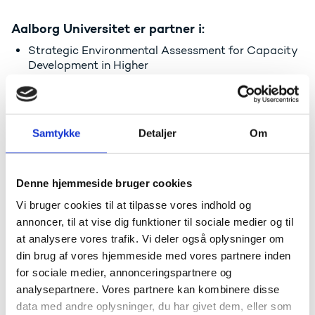
Aalborg Universitet er partner i:
Strategic Environmental Assessment for Capacity
Development in Higher
Education (SEA-ASIA)
Innovative Training Center to support a 3rd cycle
Advanced Education
Course to face Environmental Emergency in
Samtykke
Detaljer
Om
Azerbaijan (ITACA)
Developing Research and InnoVation CapacitiEs in
Albania and Kosovo (DRIVE)
Denne hjemmeside bruger cookies
Vi bruger cookies til at tilpasse vores indhold og
Aarhus Universitet er partner i:
annoncer, til at vise dig funktioner til sociale medier og til
Integrated Track in Brain and Cognitive
at analysere vores trafik. Vi deler også oplysninger om
Sciences (IBRAIN)
din brug af vores hjemmeside med vores partnere inden
for sociale medier, annonceringspartnere og
analysepartnere. Vores partnere kan kombinere disse
Danmarks Tekniske Universitet er partner i:
data med andre oplysninger, du har givet dem, eller som