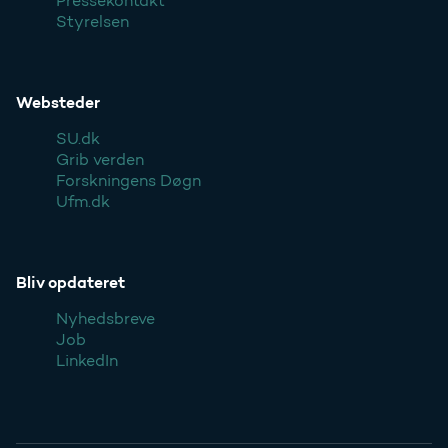
Pressekontakt
Styrelsen
Websteder
SU.dk
Grib verden
Forskningens Døgn
Ufm.dk
Bliv opdateret
Nyhedsbreve
Job
LinkedIn