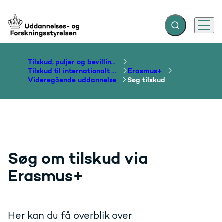
Fold søgefelt ud
Menu
Gå til forsiden
Tilskud, puljer og bevillinger
Tilskud til internationalt samarbejde om uddannelse
Erasmus+
Videregående uddannelse
Søg tilskud
Søg om tilskud via
Erasmus+
Her kan du få overblik over