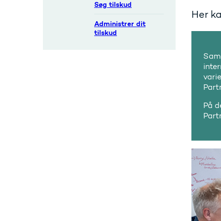
Søg tilskud
Her ka
Administrer dit
tilskud
Sama
inte
vari
Part
På d
Part