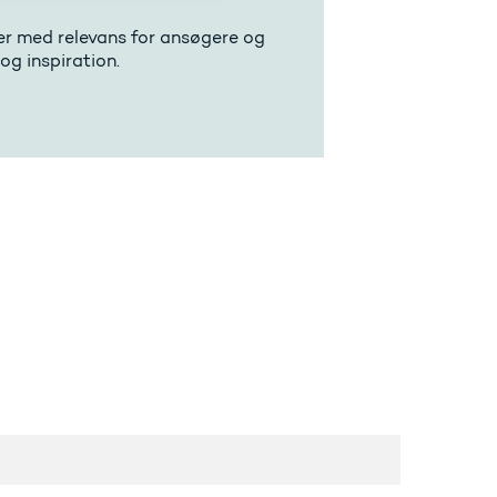
r med relevans for ansøgere og
g inspiration.