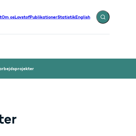
t
Om os
Lovstof
Publikationer
Statistik
English
Fold søgefelt ud
illinger - Flere links
arbejdsprojekter
ter