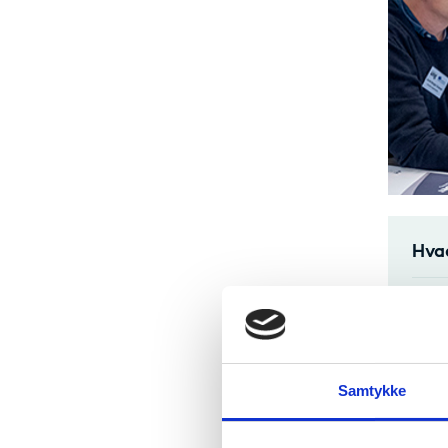
Hvad
Udva
Hvil
Samtykke
Hve