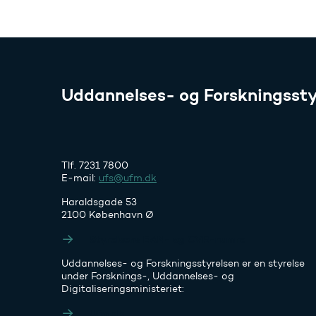
Uddannelses- og Forskningssty
Tlf. 7231 7800
E-mail:
ufs@ufm.dk
Haraldsgade 53
2100 København Ø
Styrelsens EAN- og CVR-numre
Uddannelses- og Forskningsstyrelsen er en styrelse
under Forsknings-, Uddannelses- og
Digitaliseringsministeriet:
Ufm.dk