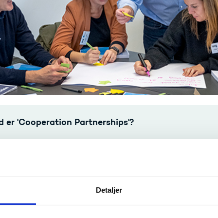
 er 'Cooperation Partnerships'?
lgte prioriteter i fokus
ke aktiviteter indgår typisk?
Detaljer
m kan søge?