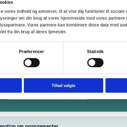
ookies
 længe varer et projekt?
se vores indhold og annoncer, til at vise dig funktioner til sociale
oplysninger om din brug af vores hjemmeside med vores partnere i
r mange penge uddeles?
ysepartnere. Vores partnere kan kombinere disse data med andr
et fra din brug af deres tjenester.
iration til samarbejdsprojekter
Præferencer
Statistik
ordan ansøger jeg?
an søge om tilskud gennem Uddannelses- og Forskningsstyr
Tillad valgte
tur for Erasmus+. Vi guider dig gennem ansøgningsprocess
Søg tilskud til store samarbejdsprojekter
rmation om arrangementer