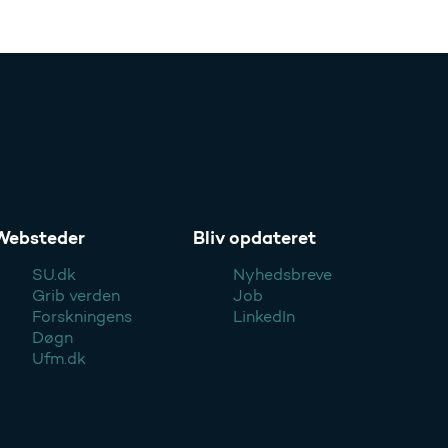
Websteder
Bliv opdateret
SU.dk
Nyhedsbreve
Grib verden
Job
Forskningens
LinkedIn
Døgn
Ufm.dk