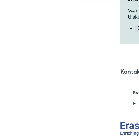
Vær 
tils
Konta
Ru
E-