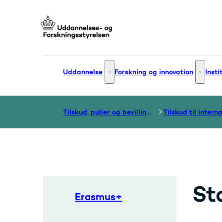
Gå til forsiden
Uddannelse
Forskning og innovation
Insti
Uddannelse - Flere links
Forsknin
Tilskud, puljer og bevillinger
St
Erasmus+