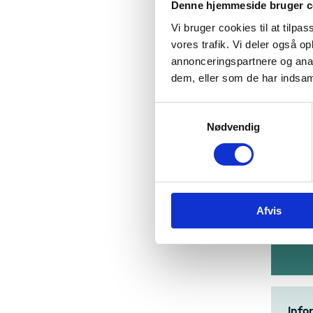
Denne hjemmeside bruger c
Hvor
Vi bruger cookies til at tilpas
vores trafik. Vi deler også 
Hvo
annonceringspartnere og anal
dem, eller som de har indsaml
Insp
S
Nødvendig
a
m
t
Hv
y
k
Du k
Afvis
k
agen
e
v
a
l
g
Info