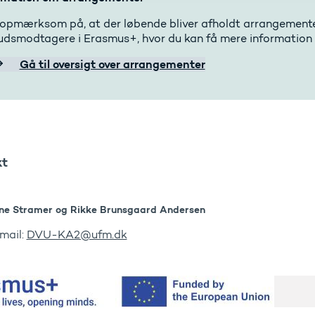
opmærksom på, at der løbende bliver afholdt arrangemente
kudsmodtagere i Erasmus+, hvor du kan få mere information o
Gå til oversigt over arrangementer
kt
ne Stramer og Rikke Brunsgaard Andersen
mail:
DVU-KA2@ufm.dk