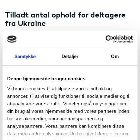
Tilladt antal ophold for deltagere
fra Ukraine
Deltagere fra Ukraine, som allerede har deltaget i et
kort individuelt ophold som frivillig,
kan deltage
i både
et ekstra kort og et ekstra langt ophold som frivillig
,
hvis den samlede periode ikke overstiger 14 måneder.
Samtykke
Detaljer
Om
Deltagere fra Ukraine, som har deltaget i et langt
individuelt ophold (2 måneder eller længere)
kan
deltage
I endnu et kort eller endnu et langt individuelt
Denne hjemmeside bruger cookies
ophold
, så længe den samlede periode ikke overstiger
Vi bruger cookies til at tilpasse vores indhold og
14 måneder.
annoncer, til at vise dig funktioner til sociale medier og til
at analysere vores trafik. Vi deler også oplysninger om
Sendeorganisationer for deltagere
din brug af vores hjemmeside med vores partnere inden
fra Ukraine
for sociale medier, annonceringspartnere og
analysepartnere. Vores partnere kan kombinere disse
Ved behov kan ukrainske frivillige deltage i et ophold
data med andre oplysninger, du har givet dem, eller som
uden en ukrainsk supportorganisation. I sådanne