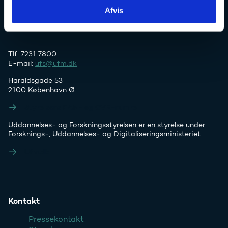
Afvis
Tlf. 7231 7800
E-mail:
ufs@ufm.dk
Haraldsgade 53
2100 København Ø
Styrelsens EAN- og CVR-numre
Uddannelses- og Forskningsstyrelsen er en styrelse under
Forsknings-, Uddannelses- og Digitaliseringsministeriet:
Ufm.dk
Kontakt
Pressekontakt