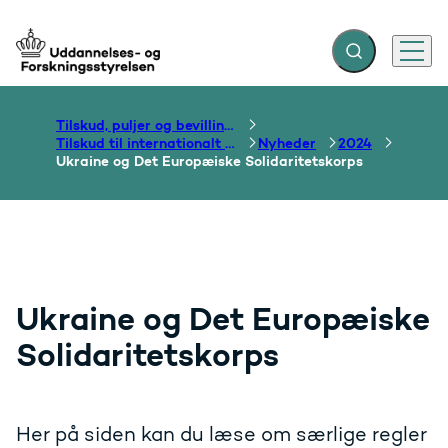
Fold søgefelt ud
Menu
Gå til forsiden
Tilskud, puljer og bevillinger
Tilskud til internationalt samarbejde om uddannelse
Nyheder
2024
Ukraine og Det Europæiske Solidaritetskorps
Ukraine og Det Europæiske
Solidaritetskorps
Her på siden kan du læse om særlige regler