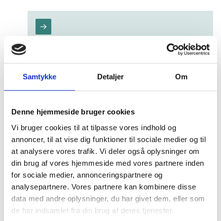
Hent information og data om
Erasmus+
Tidligere i år nåede EU-programmet Erasmus+ en
Samtykke
Detaljer
Om
milepæl med mere end 15 millioner deltagere i
læringsmobilitet siden 1987. Med offentlig adgang
til statistik og visuelle fremstillinger af data kan
alle interesserede få adgang til faktuel viden om
Denne hjemmeside bruger cookies
Erasmus+.
Vi bruger cookies til at tilpasse vores indhold og
annoncer, til at vise dig funktioner til sociale medier og til
at analysere vores trafik. Vi deler også oplysninger om
din brug af vores hjemmeside med vores partnere inden
for sociale medier, annonceringspartnere og
analysepartnere. Vores partnere kan kombinere disse
I fællesskab opbygger vi bedre
data med andre oplysninger, du har givet dem, eller som
uddannelser med dygtigere undervisere
de har indsamlet fra din brug af deres tjenester.
Et kapacitetsopbygningsprojekt handler om i