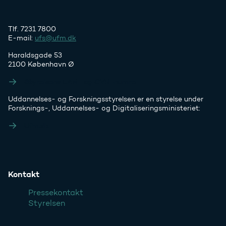
Tlf. 7231 7800
E-mail:
ufs@ufm.dk
Haraldsgade 53
2100 København Ø
Styrelsens EAN- og CVR-numre
Uddannelses- og Forskningsstyrelsen er en styrelse under
Forsknings-, Uddannelses- og Digitaliseringsministeriet:
Ufm.dk
Kontakt
Pressekontakt
Styrelsen