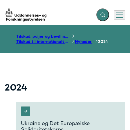
Fold søgefelt ud
Menu
Gå til forsiden
Tilskud, puljer og bevillinger
Tilskud til internationalt samarbejde om uddannelse
Nyheder
2024
2024
Ukraine og Det Europæiske
Solidaritetskorps