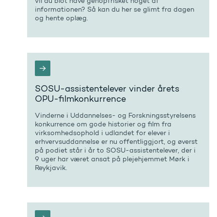
vil du blot have genopfrisket noget af
informationen? Så kan du her se glimt fra dagen
og hente oplæg.
SOSU-assistentelever vinder årets
OPU-filmkonkurrence
Vinderne i Uddannelses- og Forskningsstyrelsens
konkurrence om gode historier og film fra
virksomhedsophold i udlandet for elever i
erhvervsuddannelse er nu offentliggjort, og øverst
på podiet står i år to SOSU-assistentelever, der i
9 uger har været ansat på plejehjemmet Mørk i
Reykjavik.