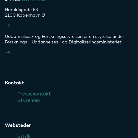
Haraldsgade 53
2100 København Ø
Styrelsens EAN- og CVR-numre
Uddannelses- og Forskningsstyrelsen er en styrelse under
Forsknings-, Uddannelses- og Digitaliseringsministeriet:
Ufm.dk
Kontakt
Pressekontakt
Styrelsen
Websteder
SU.dk