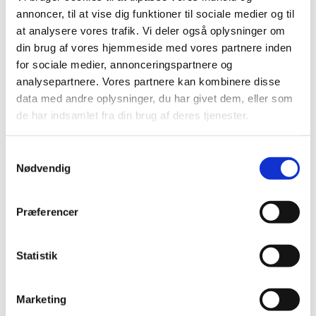
annoncer, til at vise dig funktioner til sociale medier og til
at analysere vores trafik. Vi deler også oplysninger om
din brug af vores hjemmeside med vores partnere inden
for sociale medier, annonceringspartnere og
analysepartnere. Vores partnere kan kombinere disse
data med andre oplysninger, du har givet dem, eller som
de har indsamlet fra din brug af deres tjenester.
S
Nødvendig
a
m
t
Præferencer
y
k
k
Statistik
e
v
Marketing
a