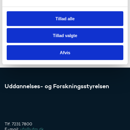
l
g
Tillad alle
Tillad valgte
Afvis
Uddannelses- og Forskningsstyrelsen
Tlf. 7231 7800
E-mail:
ufs@ufm.dk