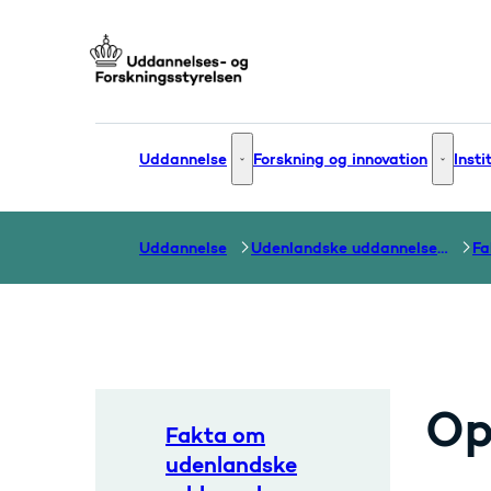
Gå til forsiden
Uddannelse
Forskning og innovation
Insti
Uddannelse - Flere links
Forsknin
Uddannelse
Udenlandske uddannelser og dokumentation over grænser
Op
Fakta om
udenlandske