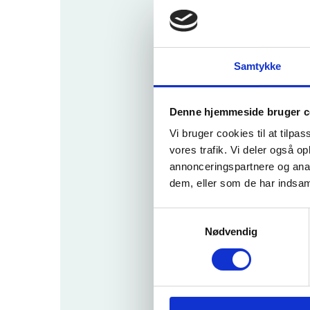
u
Karak
terkra
Læs
v
Samtykke
Udenl
andsk
e
Denne hjemmeside bruger c
karak
Vi bruger cookies til at tilpas
terska
vores trafik. Vi deler også 
laer
annonceringspartnere og anal
Dansk
dem, eller som de har indsaml
sprogl
ige
S
krav
Nødvendig
a
Realk
m
ompe
t
tence
y
vurde
k
ring