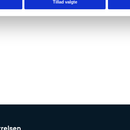
Tillad valgte
relsen