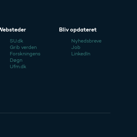
Websteder
Bliv opdateret
SU.dk
Nyhedsbreve
Grib verden
Job
Forskningens
LinkedIn
Døgn
Ufm.dk