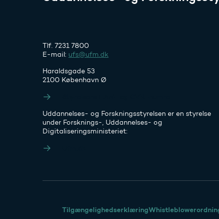
Tlf. 7231 7800
E-mail:
ufs@ufm.dk
Haraldsgade 53
2100 København Ø
Styrelsens EAN- og CVR-numre
Uddannelses- og Forskningsstyrelsen er en styrelse
under Forsknings-, Uddannelses- og
Digitaliseringsministeriet:
Ufm.dk
Tilgængelighedserklæring
Whistleblowerordnin