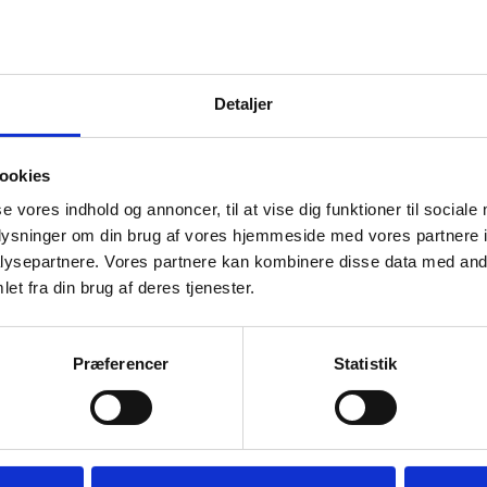
 om:
Detaljer
Vurdering af udenlandske uddannelsers niveau
Karakterkrav ved optag på en erhvervsuddannelse
ookies
Udenlandske karakterskalaer
se vores indhold og annoncer, til at vise dig funktioner til sociale
Dansksproglige krav
oplysninger om din brug af vores hjemmeside med vores partnere i
Realkompetencevurdering
ysepartnere. Vores partnere kan kombinere disse data med andr
et fra din brug af deres tjenester.
Præferencer
Statistik