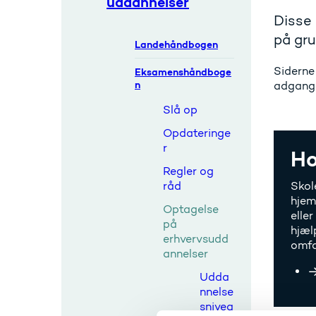
uddannelser
Disse 
på gru
Landehåndbogen
Siderne
Eksamenshåndboge
n
adgangs
Slå op
Opdateringe
r
Ho
Regler og
råd
Skol
hjem
Optagelse
elle
på
hjæl
erhvervsudd
omfa
annelser
Udda
nnelse
snivea