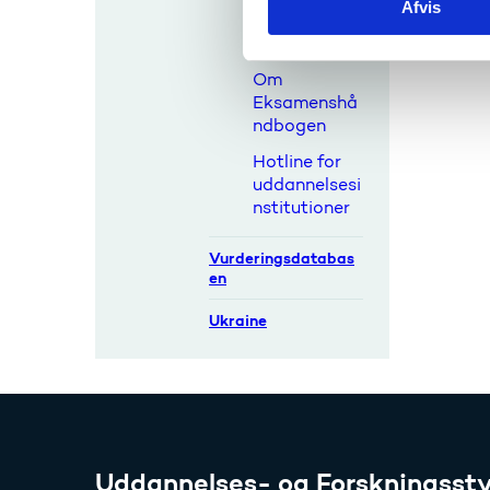
Afvis
k
Betalingskra
e
v
v
Om
a
Eksamenshå
l
ndbogen
g
Hotline for
uddannelsesi
nstitutioner
Vurderingsdatabas
en
Ukraine
Uddannelses- og Forskningssty