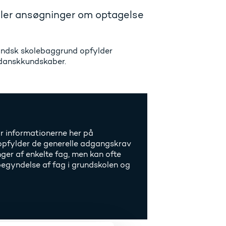
ndler ansøgninger om optagelse
landsk skolebaggrund opfylder
 danskkundskaber.
r informationerne her på
 opfylder de generelle adgangskrav
nger af enkelte fag, men kan ofte
egyndelse af fag i grundskolen og