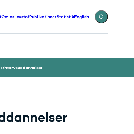
t
Om os
Lovstof
Publikationer
Statistik
English
Fold søgefelt ud
illinger - Flere links
 erhvervsuddannelser
ddannelser