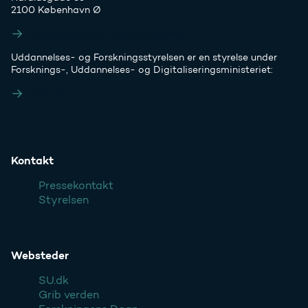
2100 København Ø
Styrelsens EAN- og CVR-numre
Uddannelses- og Forskningsstyrelsen er en styrelse under
Forsknings-, Uddannelses- og Digitaliseringsministeriet:
Ufm.dk
Kontakt
Pressekontakt
Styrelsen
Websteder
SU.dk
Grib verden