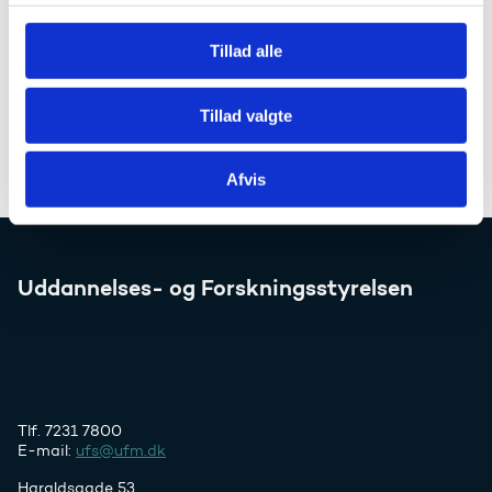
gang.
g
Tillad alle
Kontakt os, hvis I har spørgsmål til vores vurderinger.
E-mail:
vur@ufm.dk
Tillad valgte
Afvis
Uddannelses- og Forskningsstyrelsen
Tlf. 7231 7800
E-mail:
ufs@ufm.dk
Haraldsgade 53