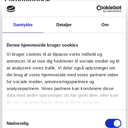
Euroguidance er et europæisk netværk af nationale
ressourcecentre for vejledning. Netværket fremmer
den internationale dimension i vejledningen og
Samtykke
Detaljer
Om
formidler viden om vejledning og mobilitet i
uddannelse og læring. Euroguidance formidler blandt
andet information om uddannelse og erhverv i de
Denne hjemmeside bruger cookies
europæiske lande og skaber hermed et godt grundlag
for at vejlede om mobilitetsspørgsmål.
Vi bruger cookies til at tilpasse vores indhold og
annoncer, til at vise dig funktioner til sociale medier og til
Læs mere om Euroguidance og international
vejledning
at analysere vores trafik. Vi deler også oplysninger om
din brug af vores hjemmeside med vores partnere inden
for sociale medier, annonceringspartnere og
Eurodesk
analysepartnere. Vores partnere kan kombinere disse
Eurodesk er et europæisk netværk, der bl.a. skal styrke
data med andre oplysninger, du har givet dem, eller som
formidlingen af EU’s mobilitetsprogrammer blandt
de har indsamlet fra din brug af deres tjenester.
unge i Europa. Derudover skal netværket understøtte,
at institutioner, vejledere og organisationer kan
S
indhente viden om unges muligheder for arbejde og
Nødvendig
uddannelse i de andre europæiske lande.
a