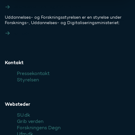
Styrelsens EAN- og CVR-numre
Uddannelses- og Forskningsstyrelsen er en styrelse under
Forsknings-, Uddannelses- og Digitaliseringsministeriet:
Ufm.dk
Kontakt
Pressekontakt
Styrelsen
Websteder
SU.dk
Grib verden
Forskningens Døgn
Ufm.dk