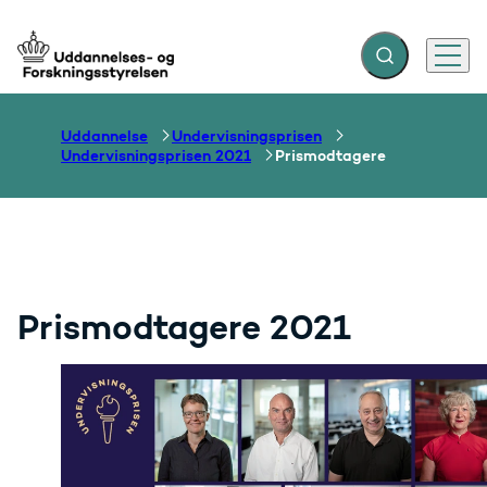
Fold søgefelt ud
Menu
Gå til forsiden
Uddannelse
Undervisningsprisen
Undervisningsprisen 2021
Prismodtagere
Prismodtagere 2021