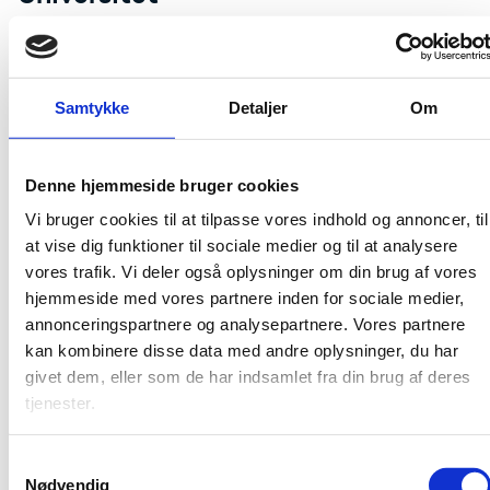
For Jakob Egholm Feldt fra Roskilde Universitet er
forskning og undervisning to uadskillelige størrelser.
Samtykke
Detaljer
Om
Og han brænder for at højne kvaliteten i uddannelsen.
Læs mere om Jakob Egholm Feldt
Denne hjemmeside bruger cookies
Vi bruger cookies til at tilpasse vores indhold og annoncer, til
at vise dig funktioner til sociale medier og til at analysere
Flemming Tvede Hansen og Maria
vores trafik. Vi deler også oplysninger om din brug af vores
hjemmeside med vores partnere inden for sociale medier,
Sparre-Petersen -
annonceringspartnere og analysepartnere. Vores partnere
Det Kongelige Akademi
kan kombinere disse data med andre oplysninger, du har
givet dem, eller som de har indsamlet fra din brug af deres
tjenester.
For Flemming Tvede Hansen og Maria Sparre-Petersen
fra Det Kongelige Akademi er det nysgerrighed, der
skal drive kunstnerisk læring. Og som undervisere
S
sørger de for at tage deres egen medicin ved hele
Nødvendig
a