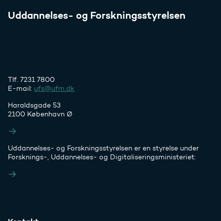
Uddannelses- og Forskningsstyrelsen
Tlf. 7231 7800
E-mail:
ufs@ufm.dk
Haraldsgade 53
2100 København Ø
Styrelsens EAN- og CVR-numre
Uddannelses- og Forskningsstyrelsen er en styrelse under
Forsknings-, Uddannelses- og Digitaliseringsministeriet:
Ufm.dk