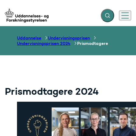
Fold søgefelt ud
Menu
Gå til forsiden
Uddannelse
Undervisningsprisen
Undervisningsprisen 2024
Prismodtagere
Prismodtagere 2024