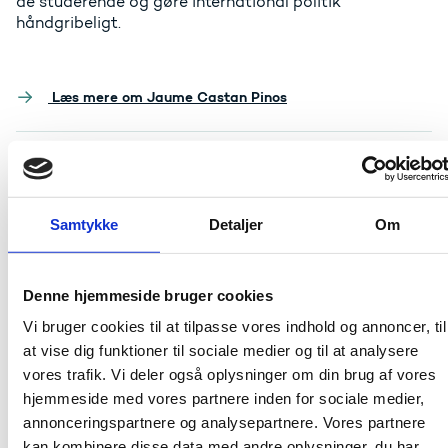
de studerende og gøre international politik
håndgribeligt.
Læs mere om Jaume Castan Pin
os
Juljana Gjata Hjorth Jacobsen - VIA
University College
Samtykke
Detaljer
Om
Tysk sprog og kultur åbnede lektor Juljana Gjata
Hjorth Jacobsens øjne, da hun som teenager udlevede
sin fars drøm om at mestre et fremmedsprog. Nu tager
hun studerende på VIA University College med på
Denne hjemmeside bruger cookies
opdagelse i en verden, der udspiller sig både inden i
Vi bruger cookies til at tilpasse vores indhold og annoncer, til
mennesker og uden for læreruddannelsen.
at vise dig funktioner til sociale medier og til at analysere
vores trafik. Vi deler også oplysninger om din brug af vores
hjemmeside med vores partnere inden for sociale medier,
annonceringspartnere og analysepartnere. Vores partnere
kan kombinere disse data med andre oplysninger, du har
Læs mere om Juljana Gjata Hjorth Jacobsen