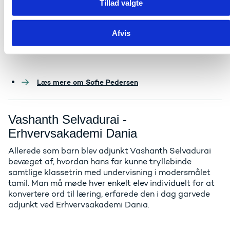
Tillad valgte
reflekterende til værks og se psykologi som en
dåseåbner – en faglig prioritering der stammer fra
hendes tidligere arbejde i kommunale socialpsykiatri.
Afvis
Læs mere om Sofie Pedersen
Vashanth Selvadurai -
Erhvervsakademi Dania
Allerede som barn blev adjunkt Vashanth Selvadurai
bevæget af, hvordan hans far kunne tryllebinde
samtlige klassetrin med undervisning i modersmålet
tamil. Man må møde hver enkelt elev individuelt for at
konvertere ord til læring, erfarede den i dag garvede
adjunkt ved Erhvervsakademi Dania.