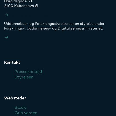
Haraldsgade 53
2100 København Ø
Styrelsens EAN- og CVR-numre
Uddannelses- og Forskningsstyrelsen er en styrelse under
Forsknings-, Uddannelses- og Digitaliseringsministeriet:
Ufm.dk
Kontakt
Pressekontakt
Styrelsen
Websteder
SU.dk
Grib verden